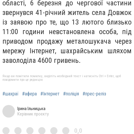
області, 6 березня до чергової частини
звернувся 41-річний житель села Довжок
із заявою про те, що 13 лютого близько
11:00 години невстановлена особа, під
приводом продажу металошукача через
мережу Інтернет, шахрайським шляхом
заволоділа 4600 гривень.
Якщо ви помітили помилку, виділіть необхідний текст і натисніть Ctrl + Enter, щоб
повідомити про це редакцію
#шахраї
#афера
#Інтернет
#поліція
#прес-реліз
Ірина Ільницька
Керівник проєкту
0,0