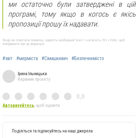
ми остаточно були затверджені в цій
програмі, тому якщо в когось є якісь
пропозиції прошу їх надавати.
Якщо ви помітили помилку, виділіть необхідний текст і натисніть Ctrl + Enter, щоб
повідомити про це редакцію
#звіт
#мерміста
#Сімашкевич
#Безпечнемісто
Ірина Ільницька
Керівник проєкту
0,0
Авторизуйтесь
, щоб оцінити
Поділіться та підписуйтесь на наші джерела