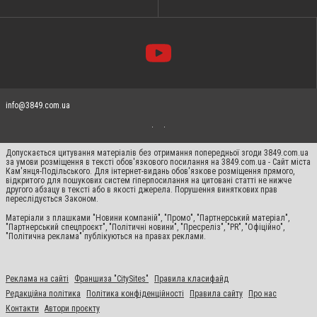
info@3849.com.ua
Допускається цитування матеріалів без отримання попередньої згоди 3849.com.ua
за умови розміщення в тексті обов'язкового посилання на 3849.com.ua - Сайт міста
Кам'янця-Подільського. Для інтернет-видань обов'язкове розміщення прямого,
відкритого для пошукових систем гіперпосилання на цитовані статті не нижче
другого абзацу в тексті або в якості джерела. Порушення виняткових прав
переслідується Законом.
Матеріали з плашками "Новини компаній", "Промо", "Партнерський матеріал",
"Партнерський спецпроєкт", "Політичні новини", "Пресреліз", "PR", "Офіційно",
"Політична реклама" публікуються на правах реклами.
Реклама на сайті
Франшиза "CitySites"
Правила класифайд
Редакційна політика
Політика конфіденційності
Правила сайту
Про нас
Контакти
Автори проєкту