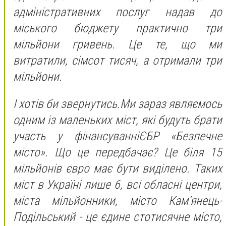
адм
і
н
і
стративних послуг надав до
м
і
ського бюджету практично три
м
і
льйони гривень. Це те, що ми
витратили
,
с
і
мсот тисяч, а отримали три
м
і
льйони.
І
хот
і
в би звернутись
.
М
и зараз явля
є
мось
одним
і
з маленьких м
і
ст, як
і
будуть
брати
участь у ф
і
нансуванн
і
Є
БР «Безпечне
м
і
сто». Що це передбача
є
? Це б
і
ля 15
м
і
льйон
і
в
є
вро
має бути виділено. Таких
міст в Україні лише 6, всі обласні центри,
міста мільйонники, місто Кам’янець-
Подільський - це єдине стотисячне місто,