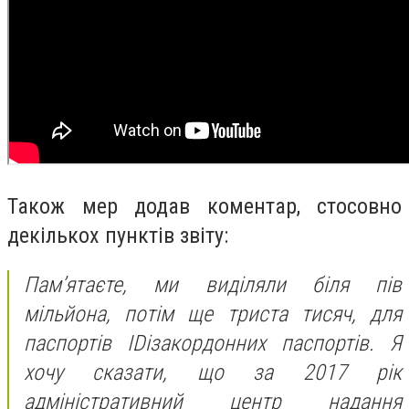
Також мер додав коментар, стосовно
декількох пунктів звіту:
Пам’ятаєте, ми виділяли біля пів
мільйона, потім ще триста тисяч, для
паспортів
ID
і
закордонних паспорт
і
в
. Я
хочу сказати, що за 2017 р
і
к
адм
і
н
і
стративний центр надання