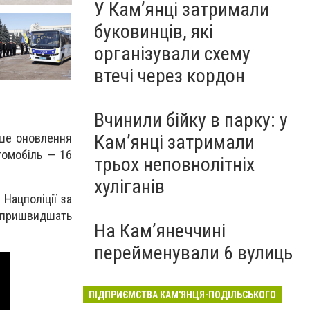
У Кам’янці затримали
буковинців, які
організували схему
втечі через кордон
Вчинили бійку в парку: у
рше оновлення
Кам’янці затримали
томобіль — 16
трьох неповнолітніх
хуліганів
Нацполіції за
о пришвидшать
На Камʼянеччині
перейменували 6 вулиць
ПІДПРИЄМСТВА КАМ'ЯНЦЯ-ПОДІЛЬСЬКОГО