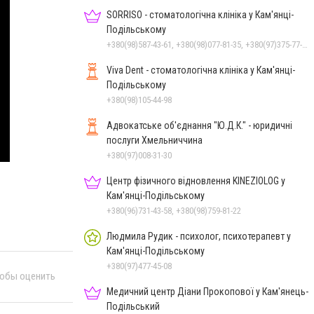
SORRISO - стоматологічна клініка у Кам'янці-
Подільському
+380(98)587-43-61, +380(98)077-81-35, +380(97)375-77-72, +380(97)982-31-07
Viva Dent - стоматологічна клініка у Кам'янці-
Подільському
+380(98)105-44-98
Адвокатське об'єднання "Ю.Д.К." - юридичні
послуги Хмельниччина
+380(97)008-31-30
Центр фізичного відновлення KINEZIOLOG у
Кам'янці-Подільському
+380(96)731-43-58, +380(98)759-81-22
Людмила Рудик - психолог, психотерапевт у
Кам'янці-Подільському
+380(97)477-45-08
тобы оценить
Медичний центр Діани Прокопової у Кам'янець-
Подільський