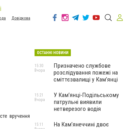
і
ода
Довідкова
ОСТАННІ НОВИНИ
Призначено службове
15:30
Вчора
розслідування пожежі на
сміттєзвалищі у Кам’янці
У Кам’янці-Подільському
15:21
Вчора
патрульні виявили
нетверезого водія
исте вручення
На Камʼянеччині двоє
15:11