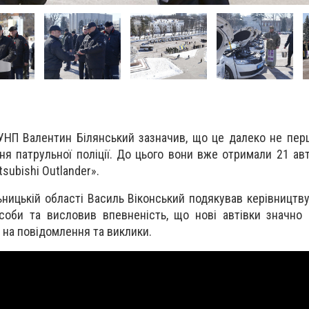
УНП Валентин Білянський зазначив, що це далеко не пе
ня патрульної поліції. До цього вони вже отримали 21 ав
tsubishi Outlander».
ицькій області Василь Віконський подякував керівництву 
асоби та висловив впевненість, що нові автівки значн
 на повідомлення та виклики.