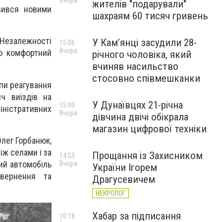
Вчора
жителів "подарували"
овився новими
шахраям 60 тисяч гривень
у Незалежності
У Камʼянці засудили 28-
15:06
Вчора
ло комфортний
річного чоловіка, який
вчиняв насильство
стосовно співмешканки
пи реагування
ч виїздів на
У Дунаївцях 21-річна
15:00
ністративних
Вчора
дівчина двічі обікрала
магазин цифрової техніки
Олег Горбанюк,
іж селами і за
Прощання із Захисником
14:53
ний автомобіль
Вчора
України Ігорем
вернення та
Драгусевичем
НЕКРОЛОГ
Хабар за підписання
10:18