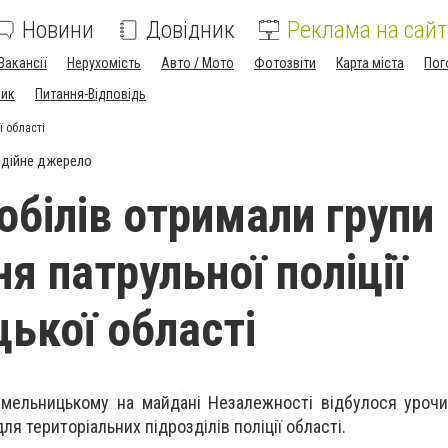
Новини
Довідник
Реклама на сайт
Вакансії
Нерухомість
Авто / Мото
Фотозвіти
Карта міста
Пог
ник
Питання-Відповідь
ї області
дійне джерело
обілів отримали групи
я патрульної поліції
ької області
 Хмельницькому на майдані Незалежності відбулося уроч
я територіальних підрозділів поліції області.