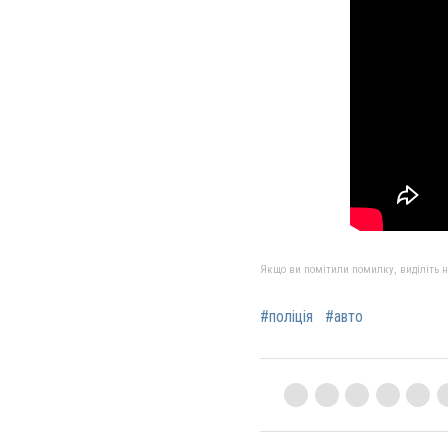
Якщо ви помітили помилку, виділіть нео
#поліція
#авто