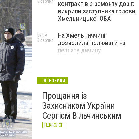
6 серпня
контрактів з ремонту доріг:
викрили заступника голови
Хмельницької ОВА
На Хмельниччині
09:59
6 серпня
дозволили полювати на
пернату дичину
ТОП НОВИНИ
Прощання із
Захисником України
Сергієм Вільчинським
НЕКРОЛОГ