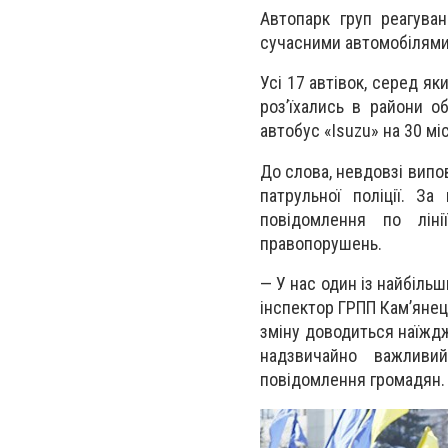
Автопарк груп реагуван
сучасними автомобілями,
Усі 17 автівок, серед як
роз’їхались в райони о
автобус «Isuzu» на 30 мі
До слова, невдовзі випо
патрульної поліції. З
повідомлення по ліні
правопорушень.
— У нас один із найбільши
інспектор ГРПП Кам’янець
зміну доводиться наїждж
надзвичайно важливи
повідомлення громадян.