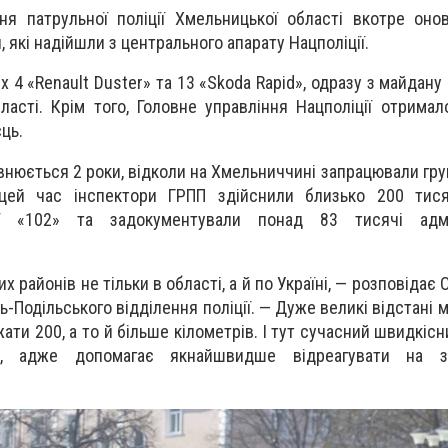
ня патрульної поліції Хмельницької області вкотре он
 які надійшли з центрального апарату Нацполіції.
их 4 «Renault Duster» та 13 «Skoda Rapid», одразу з майдан
бласті. Крім того, Головне управління Нацполіції отрима
сць.
внюється 2 роки, відколи на Хмельниччині запрацювали гру
а цей час інспектори ГРПП здійснили близько 200 тися
ї «102» та задокументували понад 83 тисячі адмі
х районів не тільки в області, а й по Україні, — розповідає 
-Подільського відділення поліції. — Дуже великі відстані м
ати 200, а то й більше кілометрів. І тут сучасний швидкіс
й, адже допомагає якнайшвидше відреагувати на з