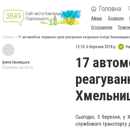
Головна
Афіша
Дозвілля
Оголошення
Поміч
Головна
17 автомобілів отримали групи реагування патрульної поліції Хмельницько
13:10, 6 березня 2018 р.
На
17 автом
Ірина Ільницька
Керівник проєкту
реагуванн
Хмельниц
Сьогодні, 5 березня, у
службового транспорту дл