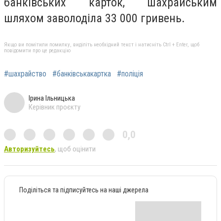
банківських карток, шахрайським
шляхом заволоділа 33 000 гривень.
Якщо ви помітили помилку, виділіть необхідний текст і натисніть Ctrl + Enter, щоб
повідомити про це редакцію
#шахрайство
#банківськакартка
#поліція
Ірина Ільницька
Керівник проєкту
0,0
Авторизуйтесь
, щоб оцінити
Поділіться та підписуйтесь на наші джерела