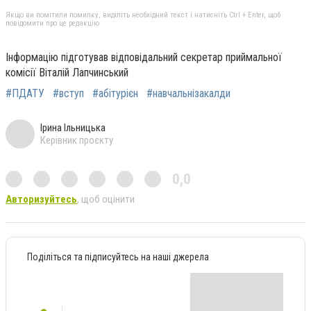
Якщо ви помітили помилку, виділіть необхідний текст і натисніть Ctrl + Enter, щоб
повідомити про це редакцію
Інформацію підготував відповідальний секретар приймальної
комісії Віталій Лапчинський
#ПДАТУ
#вступ
#абітурієн
#навчальнізакалди
Ірина Ільницька
Керівник проєкту
0,0
Авторизуйтесь
, щоб оцінити
Поділіться та підписуйтесь на наші джерела