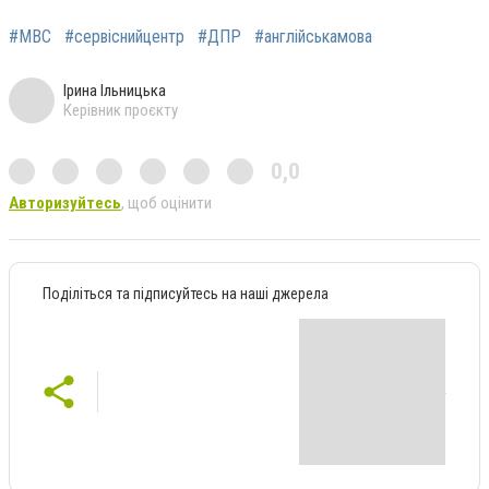
#МВС
#сервіснийцентр
#ДПР
#англійськамова
Ірина Ільницька
Керівник проєкту
0,0
Авторизуйтесь
, щоб оцінити
Поділіться та підписуйтесь на наші джерела