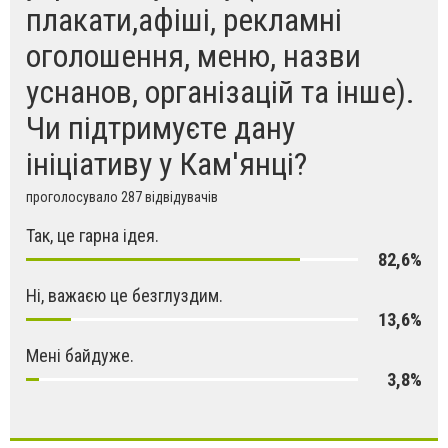
плакати,афіші, рекламні
оголошення, меню, назви
уснанов, організацій та інше).
Чи підтримуєте дану
ініціативу у Кам'янці?
проголосувало 287 відвідувачів
Так, це гарна ідея.
82,6%
Ні, важаєю це безглуздим.
13,6%
Мені байдуже.
3,8%