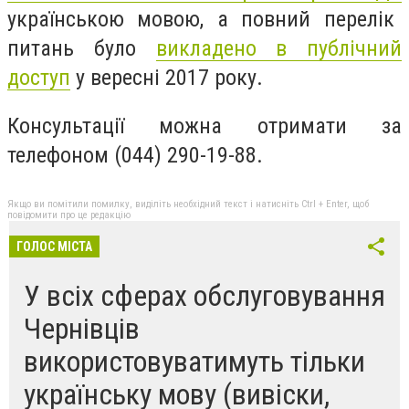
українською мовою, а повний перелік
питань було
викладено в публічний
доступ
у вересні 2017 року.
К
онсультації можна отримати за
телефоном (044) 290-19-88.
Якщо ви помітили помилку, виділіть необхідний текст і натисніть Ctrl + Enter, щоб
повідомити про це редакцію
ГОЛОС МІСТА
У всіх сферах обслуговування
Чернівців
використовуватимуть тільки
українську мову (вивіски,