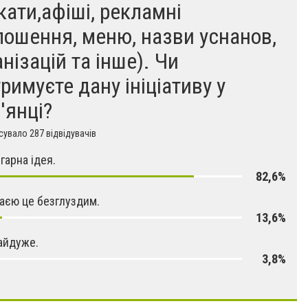
кати,афіші, рекламні
лошення, меню, назви уснанов,
нізацій та інше). Чи
тримуєте дану ініціативу у
'янці?
увало 287 відвідувачів
 гарна ідея.
82,6%
жаєю це безглуздим.
13,6%
айдуже.
3,8%