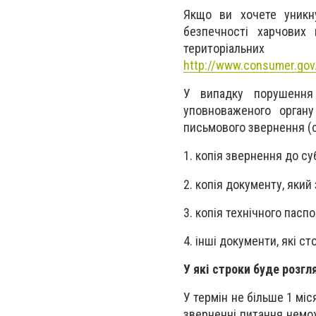
Якщо ви хочете уникн
безпечності харчових 
територіальн
http://www.consumer.gov
У випадку порушення
уповноваженого орган
письмового звернення (с
1. копія звернення до с
2. копія документу, який
3. копія технічного пасп
4. інші документи, які с
У які строки буде розгл
У термін не більше 1 мі
зверненні питання немо