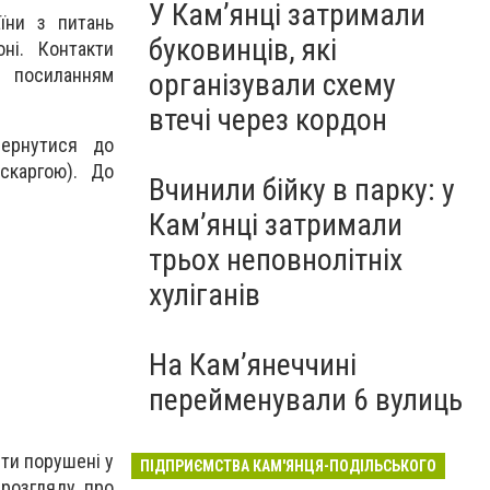
У Кам’янці затримали
їни з питань
буковинців, які
ні. Контакти
иланням
організували схему
втечі через кордон
ернутися до
скаргою). До
Вчинили бійку в парку: у
Кам’янці затримали
трьох неповнолітніх
хуліганів
На Камʼянеччині
перейменували 6 вулиць
ити порушені у
ПІДПРИЄМСТВА КАМ'ЯНЦЯ-ПОДІЛЬСЬКОГО
розгляду, про