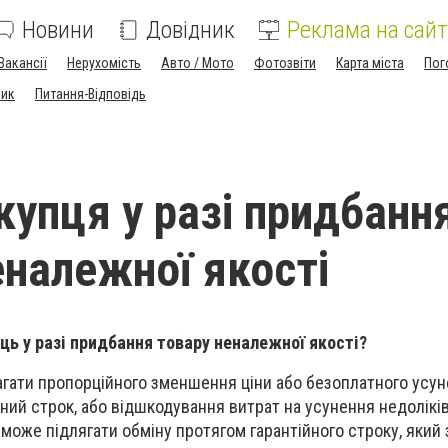
Новини
Довідник
Реклама на сайт
Вакансії
Нерухомість
Авто / Мото
Фотозвіти
Карта міста
Пог
ник
Питання-Відповідь
купця у разі придбанн
еналежної якості
ць у разі придбання товару неналежної якості?
гати пропорційного зменшення ціни або безоплатного усу
ний строк, або відшкодування витрат на усунення недоліків
 може підлягати обміну протягом гарантійного строку, який