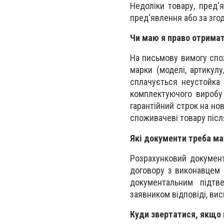
Недоліки товару, пред'
пред'явлення або за згод
Чи маю я право отримат
На письмову вимогу спо
марки (моделі, артикул
сплачується неустойка 
комплектуючого виробу 
гарантійний строк на но
споживачеві товару післ
Які документи треба ма
Розрахунковий документ
договору з виконавцем р
документальним підтв
заявником відповіді, ви
Куди звертатися, якщо