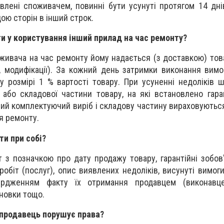
явлені споживачем, повинні бути усунуті протягом 14 дні
ою сторін в інший строк.
и у користування інший прилад на час ремонту?
живача на час ремонту йому надається (з доставкою) това
у, модифікації). За кожний день затримки виконання вим
у розмірі 1 % вартості товару. При усуненні недоліків 
або складової частини товару, на які встановлено гаран
вий комплектуючий виріб і складову частину вираховуються
я ремонту.
ти при собі?
 з позначкою про дату продажу товару, гарантійні зобов'
обіт (послуг), опис виявлених недоліків, висунуті вимоги
ердженням факту їх отримання продавцем (виконавце
сновки тощо.
 продавець порушує права?