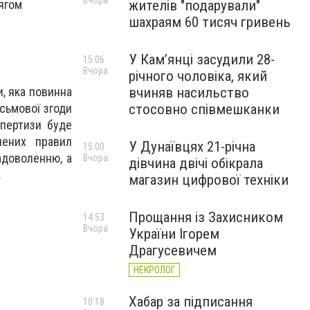
Вчора
жителів "подарували"
тягом
шахраям 60 тисяч гривень
У Камʼянці засудили 28-
15:06
.
Вчора
річного чоловіка, який
вчиняв насильство
, яка повинна
стосовно співмешканки
сьмової згоди
спертизи буде
лених правил
У Дунаївцях 21-річна
15:00
адоволенню, а
Вчора
дівчина двічі обікрала
.
магазин цифрової техніки
Прощання із Захисником
14:53
Вчора
України Ігорем
Драгусевичем
НЕКРОЛОГ
Хабар за підписання
10:18