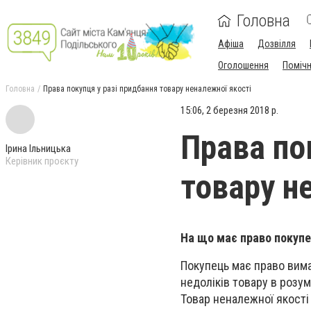
Головна
Афіша
Дозвілля
Оголошення
Поміч
Головна
Права покупця у разі придбання товару неналежної якості
15:06, 2 березня 2018 р.
Права по
Ірина Ільницька
Керівник проєкту
товару н
На що має право покупе
Покупець має право вима
недоліків товару в розум
Товар неналежної якості