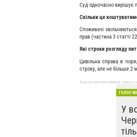
Суд одночасно вирішує 
Скільки це коштуватим
Споживачі звільняються 
прав (частина 3 статті 2
Які строки розгляду пи
Цивільна справа в пор
строку, але не більше 2 
Якщо ви помітили помилку, виділіть нео
ГОЛОС М
У в
Чер
тіл