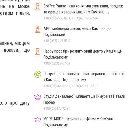
тань не може
Coffee Pause - кав’ярня, магазин кави, продаж
та оренда кавових машин у Кам’янці-
ством пільги,
Подільському
+380(68)050-50-53, +380(67)381-22-87
АРС, меблевий салон, меблі Кам'янець-
Подільський
+38 (067) 208-53-01
вання, місцем
 докази, що
Happy простір - розвитковий центр у Кам'янці-
Подільському
+380(68)328-07-09
Людмила Липовська - психотерапевт, психолог
у Кам'янці-Подільському
+380(97)066-83-61, +380(63)351-25-18
Студія дентальної імплантації Тимура та Наталії
чкою про дату
Гарбар
+380(67)477-72-21
МОРЕ-МОРЕ - туристична фірма у Кам’янці-
Подільському