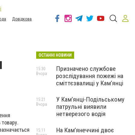
і
ода
Довідкова
ОСТАННІ НОВИНИ
я
Призначено службове
15:30
Вчора
розслідування пожежі на
сміттєзвалищі у Кам’янці
У Кам’янці-Подільському
15:21
Вчора
патрульні виявили
нетверезого водія
нення
 товару.
На Камʼянеччині двоє
 зазначається
15:11