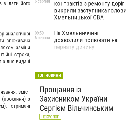
6 серпня
контрактів з ремонту доріг:
в з дати його
викрили заступника голови
Хмельницької ОВА
На Хмельниччині
р аналогічної
09:59
6 серпня
дозволили полювати на
оги споживача
пернату дичину
шляхом заміни
тійні строки,
 з дня видачі
ТОП НОВИНИ
Прощання із
язання, зміст
Захисником України
 (прохання) з
м), отримані
Сергієм Вільчинським
НЕКРОЛОГ