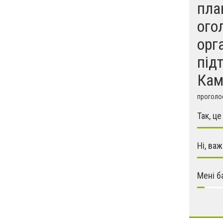
пла
ого
орга
під
Кам
проголос
Так, це
Ні, ва
Мені б