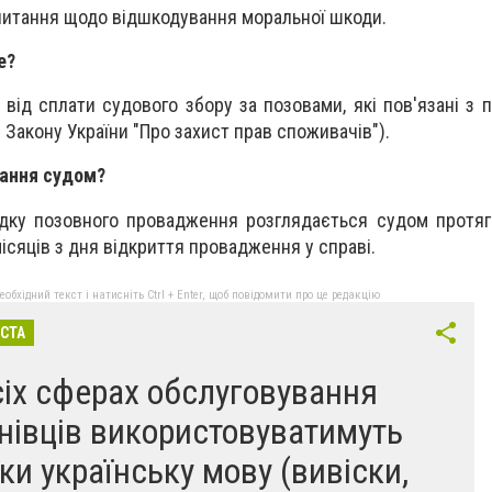
питання щодо відшкодування моральної шкоди.
е?
від сплати судового збору за позовами, які пов'язані з 
2 Закону України "Про захист прав споживачів").
тання судом?
ядку позовного провадження розглядається судом протя
місяців з дня відкриття провадження у справі.
бхідний текст і натисніть Ctrl + Enter, щоб повідомити про це редакцію
ІСТА
сіх сферах обслуговування
нівців використовуватимуть
ьки українську мову (вивіски,