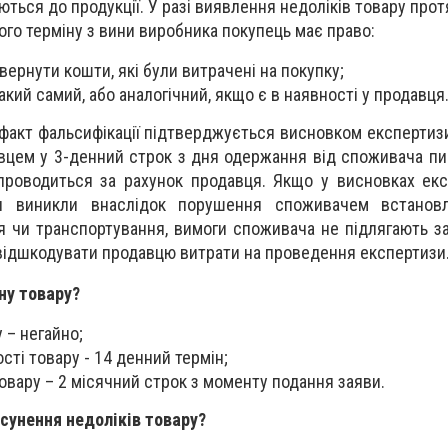
ються до продукції. У разі виявлення недоліків товару про
ого терміну з вини виробника покупець має право:
овернути кошти, які були витрачені на покупку;
акий самий, або аналогічний, якщо є в наявності у продавця
 факт фальсифікації підтверджується висновком експертизи
авцем у 3-денний строк з дня одержання від споживача пи
проводиться за рахунок продавця. Якщо у висновках ек
и виникли внаслідок порушення споживачем встанов
ня чи транспортування, вимоги споживача не підлягають з
відшкодувати продавцю витрати на проведення експертизи
ну товару?
 – негайно;
ості товару - 14 денний термін;
товару – 2 місячний строк з моменту подання заяви.
сунення недоліків товару?