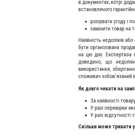
в документах, котрі дода
встановленого гарантійн
розірвати угоду і п
замінити товар на т
Наявність недоліків або
бути організована прод
на цю дію. Експертиза 
доведено, що недолік
використання, зберіган
споживач зобов'язаний 
Як довго чекати на замі
За наявності товару
У разі перевірки як
У разі відсутності 
Скільки може тривати у