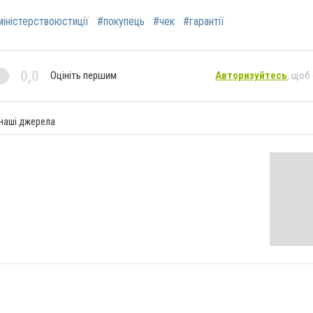
міністерствоюстиції
#покупець
#чек
#гарантії
0,0
Оцініть першим
Авторизуйтесь
, щоб
 наші джерела