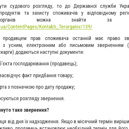
ути судового розгляду, то до Державної служби Укра
продуктів та захисту споживачів у відповідному регіо
их органів можна знайти за пос
.ua/ContentPages/Kontakti_Terorganiv/139/
 продавцем прав споживача останній має право зв
у з усним, електронним або письмовим зверненням (
карги) додаються наступні документи:
уб'єкта господарювання (продавець);
 засвідчує факт придбання товару;
орта з позначкою про дату продажу;
тосуються розгляду звернення.
януто таке звернення?
сяця від дня їх надходження. Якщо в місячний термін виріш
жливо, продавець встановлює необхідний термін для його 