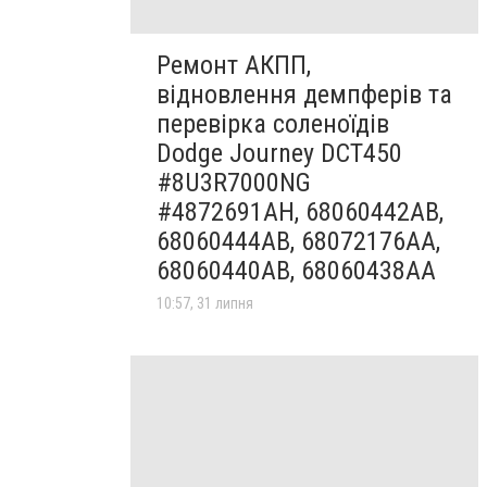
Ремонт АКПП,
відновлення демпферів та
перевірка соленоїдів
Dodge Journey DCT450
#8U3R7000NG
#4872691AH, 68060442AB,
68060444AB, 68072176AA,
68060440AB, 68060438AA
10:57, 31 липня