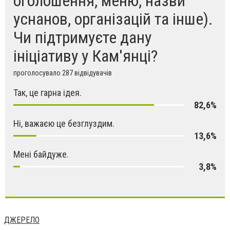
оголошення, меню, назви
уснанов, організацій та інше).
Чи підтримуєте дану
ініціативу у Кам'янці?
проголосувало 287 відвідувачів
Так, це гарна ідея.
82,6%
Ні, важаєю це безглуздим.
13,6%
Мені байдуже.
3,8%
ДЖЕРЕЛО