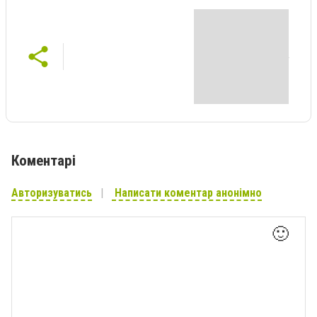
Коментарі
Авторизуватись
Написати коментар анонімно
🙂