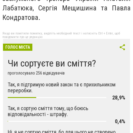
Лабатюка, Сергія Мещишина та Павла
Кондратова.
Якщо ви помітили помилку, виділіть необхідний текст і натисніть Ctrl + Enter, щоб
повідомити про це редакцію
ГОЛОС МІСТА
Чи сортуєте ви сміття?
проголосувало 256 відвідувачів
Так, я підтримую новий закон та є прихильником
переробки.
28,9%
Так, я сортую сміття тому, що боюсь
відповідальності - штрафу.
0,4%
Ні, я не сортую сміття, бо для цього не створено