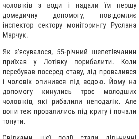
чоловіків з води і надали їм першу
домедичну допомогу, повідомляє
інспектор сектору моніторингу Руслана
Марчук.
Як з’ясувалося, 55-річний шепетівчанин
приїхав у Лотівку порибалити. Коли
перебував посеред ставу, лід провалився
і чоловік опинився під водою. Йому на
допомогу кинулись троє молодших
чоловіків, які рибалили неподалік. Але
вони теж провалились під кригу і почали
тонути.
Свідками цієї події стали дільничні