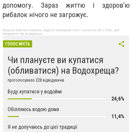
допомогу. Зараз життю і здоров’ю
рибалок нічого не загрожує.
Якщо ви помітили помилку, виділіть необхідний текст і натисніть Ctrl + Enter, щоб
повідомити про це редакцію
ГОЛОС МІСТА
Чи плануєте ви купатися
(обливатися) на Водохреща?
проголосувало 228 відвідувачів
Буду купатися у водоймі
24,6%
Обілляюсь водою дома
11,4%
Я не долучаюсь до цієї традиції