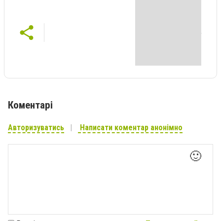
Коментарі
Авторизуватись
Написати коментар анонімно
🙂