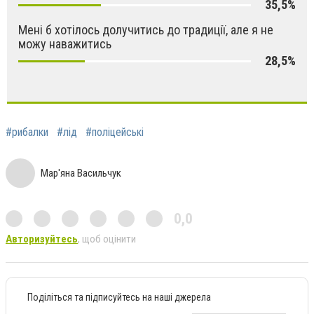
35,5%
Мені б хотілось долучитись до традиції, але я не
можу наважитись
28,5%
#рибалки
#лід
#поліцейські
Мар'яна Васильчук
0,0
Авторизуйтесь
, щоб оцінити
Поділіться та підписуйтесь на наші джерела