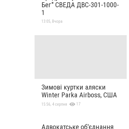
Бег" СВЕДА ДВС-301-1000-
1
13:05, Вчора
Зимові куртки аляски
Winter Parka Airboss, США
17
15:56, 4 серпня
Адвокатське об'єднання