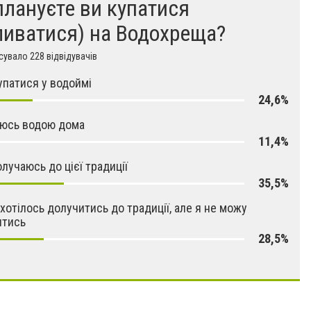
плануєте ви купатися
ливатися) на Водохреща?
увало 228 відвідувачів
упатися у водоймі
24,6%
яюсь водою дома
11,4%
олучаюсь до цієї традиції
35,5%
 хотілось долучитись до традиції, але я не можу
итись
28,5%