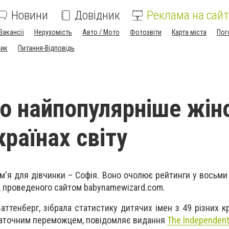
Новини
Довідник
Реклама на сайт
Вакансії
Нерухомість
Авто / Мото
Фотозвіти
Карта міста
Пог
ник
Питання-Відповідь
о найпопулярніше жін
 країнах світу
ім'я для дівчинки – Софія. Воно очолює рейтинги у восьми 
, проведеного сайтом babynamewizard.com.
аттенберг, зібрала статистику дитячих імен з 49 різних к
остаточним переможцем, повідомляє видання
The Independen