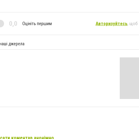
0,0
Оцініть першим
Авторизуйтесь
, щоб
 наші джерела
сати коментар анонімно