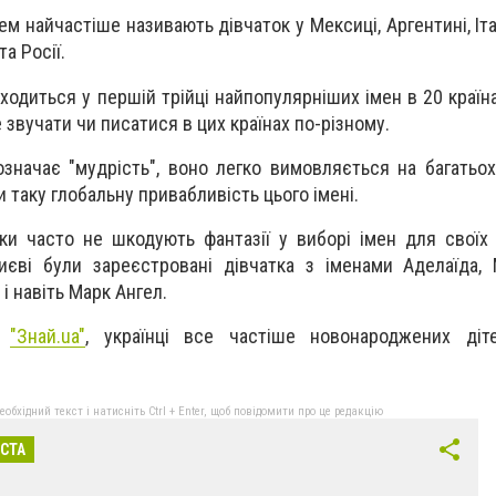
м найчастіше називають дівчаток у Мексиці, Аргентині, Італ
та Росії.
аходиться у першій трійці найпопулярніших імен в 20 краї
 звучати чи писатися в цих країнах по-різному.
означає "мудрість", воно легко вимовляється на багатьо
 таку глобальну привабливість цього імені.
ки часто не шкодують фантазії у виборі імен для своїх д
єві були зареєстровані дівчатка з іменами Аделаїда, 
і навіть Марк Ангел.
л
"Знай.ua"
, українці все частіше новонароджених діт
бхідний текст і натисніть Ctrl + Enter, щоб повідомити про це редакцію
ІСТА