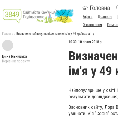
Головна
Афіша
Дозвілля
Оголошення
Поміч
Головна
Визначено найпопулярніше жіноче ім'я у 49 країнах світу
10:30, 10 січня 2018 р.
Визначен
Ірина Ільницька
Керівник проєкту
ім'я у 49
Найпопулярніше у світі 
результати дослідження
Засновник сайту, Лора В
увінчати ім'я "Софія" 