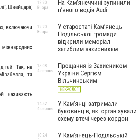
На Камʼянеччині зупинили
13:20
ії, Швейцарії,
Вчора
п'яного водія Audi
У старостаті Кам’янець-
нах, включаючи
12:20
Вчора
Подільської громади
відкрили меморіал
х міжнародних
загиблим захисникам
Прощання із Захисником
15:08
ітей. Так, на
4 серпня
України Сергієм
Мірабелла, та
Вільчинським
НЕКРОЛОГ
ей називають
У Кам’янці затримали
14:52
4 серпня
буковинців, які організували
схему втечі через кордон
У Кам’янець-Подільській
10:24