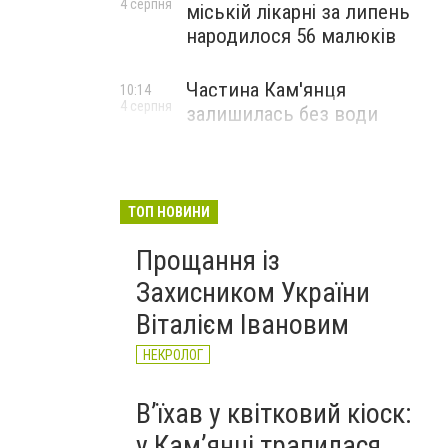
4 серпня
міській лікарні за липень
народилося 56 малюків
Частина Кам'янця
10:14
4 серпня
залишилась без води
ТОП НОВИНИ
Прощання із
Захисником України
Віталієм Івановим
НЕКРОЛОГ
Вʼїхав у квітковий кіоск:
у Камʼянці трапилася