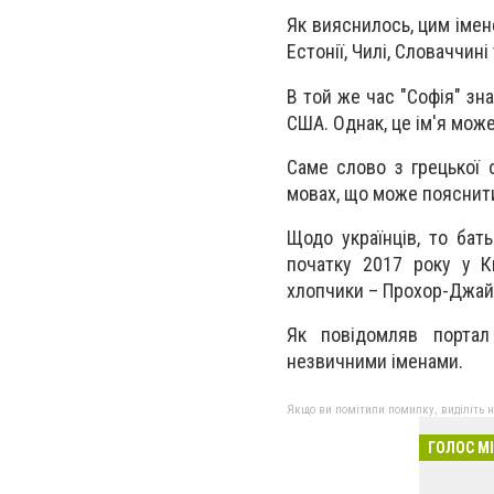
Як вияснилось, цим імене
Естонії, Чилі, Словаччині 
В той же час "Софія" зн
США. Однак, це ім'я може
Саме слово з грецької 
мовах, що може пояснити
Щодо українців, то бать
початку 2017 року у Ки
хлопчики – Прохор-Джай 
Як повідомляв порта
незвичними іменами.
Якщо ви помітили помилку, виділіть нео
ГОЛОС М