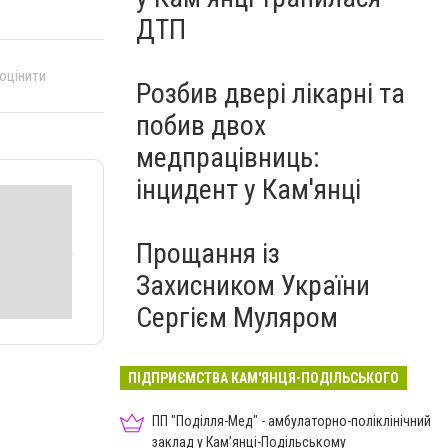
ДТП
 оцінити
Розбив двері лікарні та
побив двох
медпрацівниць:
інцидент у Кам'янці
Прощання із
Захисником України
Сергієм Муляром
ПІДПРИЄМСТВА КАМ'ЯНЦЯ-ПОДІЛЬСЬКОГО
ПП "Поділля-Мед" - амбулаторно-поліклінічний
заклад у Кам’янці-Подільському