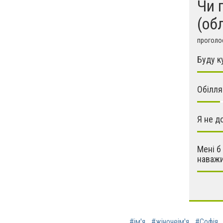
Чи 
(об
проголос
Буду к
Обілл
Я не д
Мені б
наваж
#ім'я
#жіночеім'я
#Софія