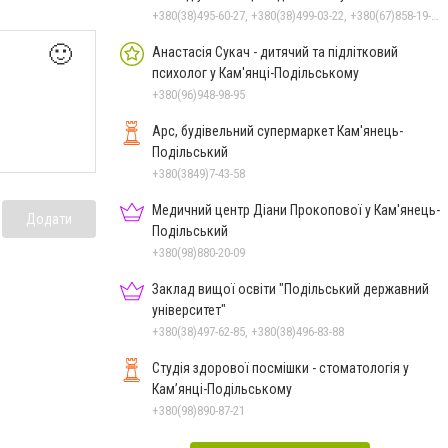
+380(38)495-60-27, +380(38)499-03-22, +380(67)858-19-75
🙂
Анастасія Сукач - дитячий та підлітковий
психолог у Кам'янці-Подільському
+380(96)948-98-95
Арс, будівельний супермаркет Кам'янець-
Подільський
+380(3849)7-43-58
Медичний центр Діани Прокопової у Кам'янець-
Додати
Подільський
+380(98)880-20-09
Заклад вищої освіти "Подільський державний
університет"
+380(38)497-62-85, +380(38)496-83-88
Студія здорової посмішки - стоматологія у
Кам’янці-Подільському
+380(98)890-87-21