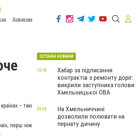
і
ода
Довідкова
ОСТАННІ НОВИНИ
оче
Хабар за підписання
10:18
контрактів з ремонту доріг:
викрили заступника голови
Хмельницької ОВА
країнах – такі
На Хмельниччині
09:59
дозволили полювати на
пернату дичину
раїн, перш ніж
t
.