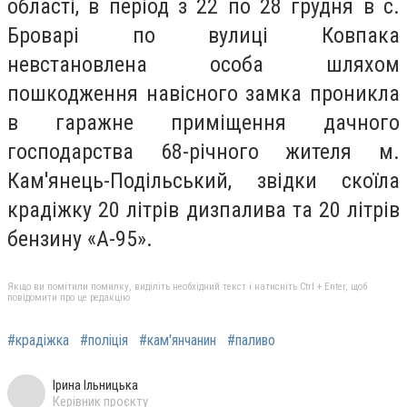
області, в
період з 22 по 28 грудня в с.
Броварі по вулиці Ковпака
невстановлена особа шляхом
пошкодження навісного замка проникла
в гаражне приміщення дачного
господарства 68-річного жителя м.
Кам'янець-Подільський, звідки скоїла
крадіжку 20 літрів дизпалива та 20 літрів
бензину «А-95».
Якщо ви помітили помилку, виділіть необхідний текст і натисніть Ctrl + Enter, щоб
повідомити про це редакцію
#крадіжка
#поліція
#кам'янчанин
#паливо
Ірина Ільницька
Керівник проєкту