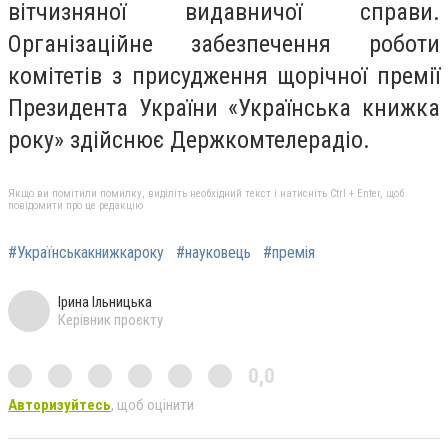
вітчизняної видавничої справи.
Організаційне забезпечення роботи
комітетів з присудження
щорічної премії
Президента України «Українська книжка
року» здійснює Держкомтелерадіо.
Якщо ви помітили помилку, виділіть необхідний текст і натисніть Ctrl + Enter, щоб
повідомити про це редакцію
#Українськакнижкароку
#науковець
#премія
Ірина Ільницька
Керівник проєкту
0,0
Авторизуйтесь
, щоб оцінити