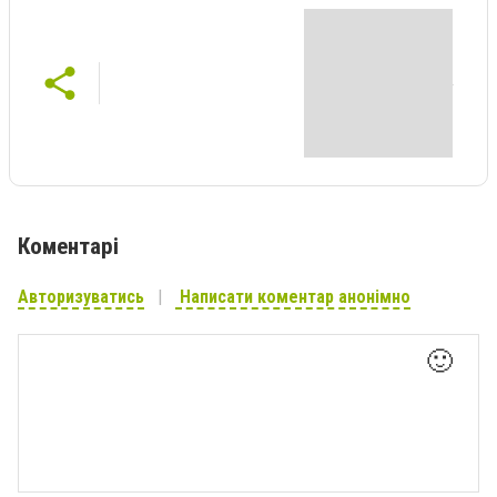
Коментарі
Авторизуватись
Написати коментар анонімно
🙂