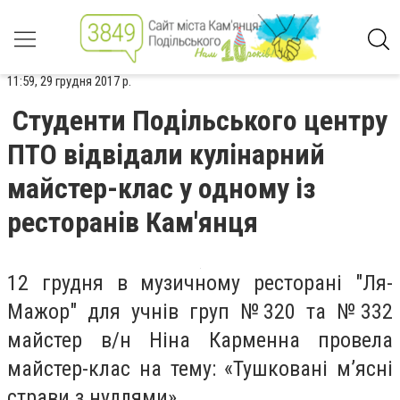
11:59, 29 грудня 2017 р.
Студенти Подільського центру
ПТО відвідали кулінарний
майстер-клас у одному із
ресторанів Кам'янця
12 грудня в музичному ресторані "Ля-
Мажор" для учнів груп №320 та №332
майстер в/н Ніна Карменна провела
майстер-клас на тему: «Тушковані м’ясні
страви з нудлями».