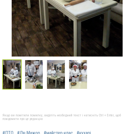
Якщо ви помітили помилку, виділіть необхідний текст і натисніть Ctrl + Enter, щоб
повідомити про це редакцію
#ПТО
#Ля-Мажор
#майстер-клас
#кухарі