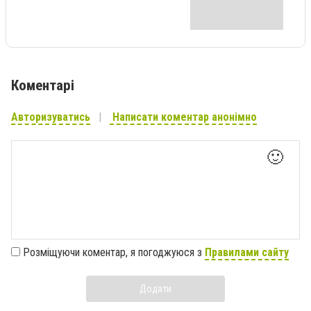
Коментарі
Авторизуватись
Написати коментар анонімно
🙂
Розміщуючи коментар, я погоджуюся з
Правилами сайту
Додати