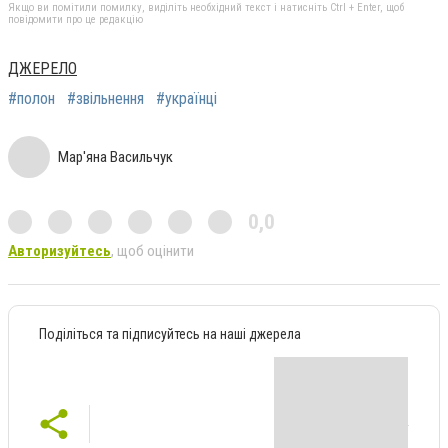
Якщо ви помітили помилку, виділіть необхідний текст і натисніть Ctrl + Enter, щоб
повідомити про це редакцію
ДЖЕРЕЛО
#полон
#звільнення
#українці
Мар'яна Васильчук
0,0
Авторизуйтесь
, щоб оцінити
Поділіться та підписуйтесь на наші джерела