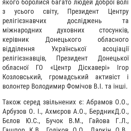
якого боролися багато людей доброї волі
з усього світу, Президент Центру
релігієзнавчих досліджень та
міжнародних духовних стосунків,
керівник Донецького обласного
відділення Української асоціації
релігієзнавців, Президент Донецької
обласної ГО «Центр Діскавері» Ігор
Козловський, громадський активіст і
волонтер Володимир Фомічов В.І. та інші.
Також серед звільнених є:
Абрамов О.О.,
Арбузов О. І., Ахмєров А.О., БердникД.О.,
Бєлов Ю.С., Бучок В.М., Гайова Г.Л.,
Гашпор К.В., Голіков О.О., Даркін О.В.,