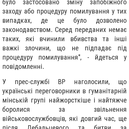
було застосовано зміну запобіжного
заходу або процедуру помилування у тих
випадках, де це було дозволено
законодавством. Серед переданих немає
таких, які вчинили вбивства та інші
важкі злочини, що не підпадає під
процедуру помилування", - йдеться у
повідомленні.
У прес-службі ВР наголосили, що
українські переговорники в гуманітарній
мінській групі найжорсткіше і найтяжче
боролися за звільнення
військовослужбовців, які довгий час, ще
після Дебальцевого та битви за