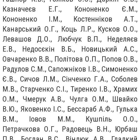
Казначеєв Е.Г., Кононенко Є.М.,
Кононенко І.М., Костенніков А.Т.,
Канарський О.Г., Коць Л.Р., Кусков О.О.,
Левашов Д.О., Любчук В.П., Неделяєв
Е.В., Недосєкін В.Б., Новицький А.С.,
Овчаренко В.В., Політова О.П., Попов О.В.,
Радулов С.М., Сапожніков І.В., Симоненко
Є.В., Сичов Л.М., Сінченко Г.А., Соболев
М.В., Старченко С.І., Тиренко І.В., Храмих
О.М., Чмерук А.В., Чулга О.М., Швайко
В.Ю., Яковенко І.С., Бессараб А.Ф., Гулька
В.М., Іовов М.М., Кушпіль О.О.,
Петрачкова О.Г., Радовець В.Н., Юрбаш
П.В., Богдан В.С., Віндюк А.В., Гладкий