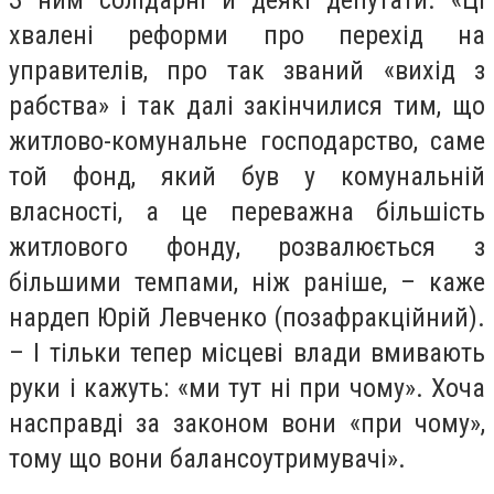
З ним солідарні й деякі депутати. «Ці
хвалені реформи про перехід на
управителів, про так званий «вихід з
рабства» і так далі закінчилися тим, що
житлово-комунальне господарство, саме
той фонд, який був у комунальній
власності, а це переважна більшість
житлового фонду, розвалюється з
більшими темпами, ніж раніше, – каже
нардеп Юрій Левченко (позафракційний).
– І тільки тепер місцеві влади вмивають
руки і кажуть: «ми тут ні при чому». Хоча
насправді за законом вони «при чому»,
тому що вони балансоутримувачі».