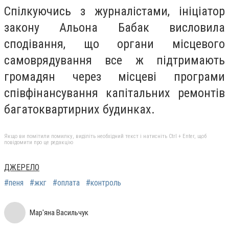
Спілкуючись з журналістами, ініціатор
закону Альона Бабак висловила
сподівання, що органи місцевого
самоврядування все ж підтримають
громадян через місцеві програми
співфінансування капітальних ремонтів
багатоквартирних будинках.
Якщо ви помітили помилку, виділіть необхідний текст і натисніть Ctrl + Enter, щоб
повідомити про це редакцію
ДЖЕРЕЛО
#пеня
#жкг
#оплата
#контроль
Мар'яна Васильчук