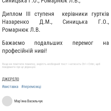
Синицька Г.О., Ромарнюк Л.В.;
Диплом ІІІ ступеня керівники гуртків
Назаренко Д.М., Синицька Г.О.,
Ромарнюк Л.В.
Бажаємо подальших перемог на
професійній ниві!
Якщо ви помітили помилку, виділіть необхідний текст і натисніть Ctrl + Enter, щоб
повідомити про це редакцію
ДЖЕРЕЛО
#виставка
#переможці
Мар'яна Васильчук