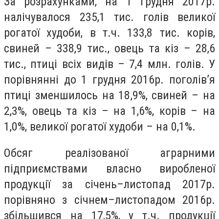
За розрахунками, на 1 грудня 2017р.
налічувалося 235,1 тис. голів великої
рогатої худоби, в т.ч. 133,8 тис. корів,
свиней – 338,9 тис., овець та кіз – 28,6
тис., птиці всіх видів – 7,4 млн. голів. У
порівнянні до 1 грудня 2016р. поголів’я
птиці зменшилось на 18,9%, свиней – на
2,3%, овець та кіз – на 1,6%, корів – на
1,0%, великої рогатої худоби – на 0,1%.
Обсяг реалізованої аграрними
підприємствами власно виробленої
продукції за січень–листопад 2017р.
порівняно з січнем–листопадом 2016р.
збільшився на 17,5%, у т.ч. продукції