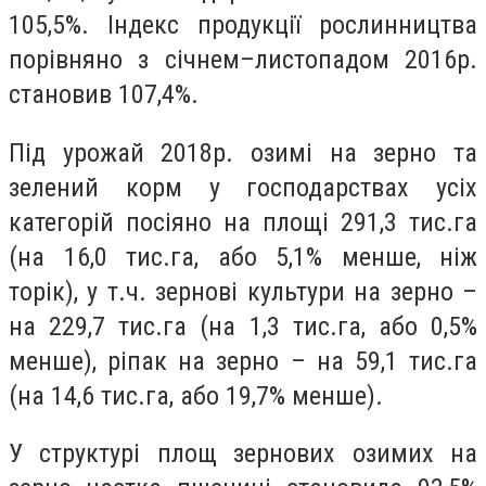
105,5%. Індекс продукції рослинництва
порівняно з січнем–листопадом 2016р.
становив 107,4%.
Під урожай 2018р. озимі на зерно та
зелений корм у господарствах усіх
категорій посіяно на площі 291,3 тис.га
(на 16,0 тис.га, або 5,1% менше, ніж
торік), у т.ч. зернові культури на зерно –
на 229,7 тис.га (на 1,3 тис.га, або 0,5%
менше), ріпак на зерно – на 59,1 тис.га
(на 14,6 тис.га, або 19,7% менше).
У структурі площ зернових озимих на