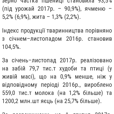
зерно частка пшениці становила 93,5%
(під урожай 2017р. – 90,9%), ячменю –
5,2% (6,9%), жита – 1,3% (2,2%).
Індекс продукції тваринництва порівняно
з січнем–листопадом 2016р. становив
104,5%.
За січень–листопад 2017р. реалізовано
на забій 79,7 тис.т худоби та птиці (у
живій масі), що на 0,9% менше, ніж у
відповідному періоді 2016р., вироблено
559,0 тис.т молока (на 1,2% більше) та
1200,2 млн.шт яєць (на 25,7% більше).