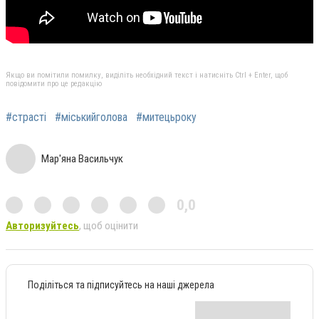
Якщо ви помітили помилку, виділіть необхідний текст і натисніть Ctrl + Enter, щоб
повідомити про це редакцію
#страсті
#міськийголова
#митецьроку
Мар'яна Васильчук
0,0
Авторизуйтесь
, щоб оцінити
Поділіться та підписуйтесь на наші джерела