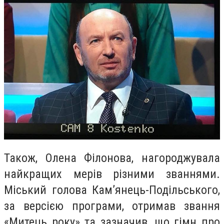
Також, Олена Філонова, нагороджувала
найкращих мерів різними званнями.
Міський голова Кам’янець-Подільського,
за версією програми, отримав звання
«Митець року» та зазначив, що гімн про