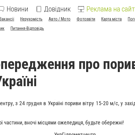
Новини
Довідник
Реклама на сайт
Вакансії
Нерухомість
Авто / Мото
Фотозвіти
Карта міста
Пог
ник
Питання-Відповідь
опередження про пори
Україні
нтру, з 24 грудня в Україні пориви вітру 15-20 м/с, у зах
ої частини, вночі місцями ожеледиця, будьте обережні!
дрометцентр