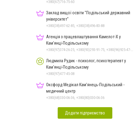
+380(67)716-75-60
Заклад вищої освіти "Подільський державний
університет"
+380(38)497-62-85, +380(38)496-83-88
Агенція з працевлаштування Камелот-Х у
Кам’янці-Подільському
+380(97)374-26-25, +380(93)293-91-75, +380(96)925-47-71, +380(73)327-54-83
Людмила Рудик - психолог, психотерапевт у
Кам'янці-Подільському
+380(97)477-45-08
Оксфорд Медікал Кам’янець-Подільський -
медичний центр
+380(68)330-06-36, +380(80)030-06-36
Додати підприємство