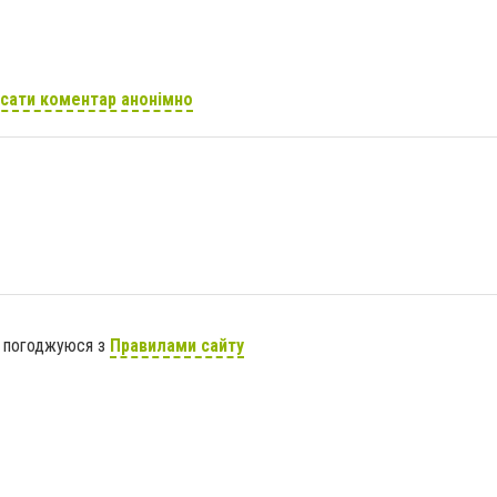
сати коментар анонімно
я погоджуюся з
Правилами сайту