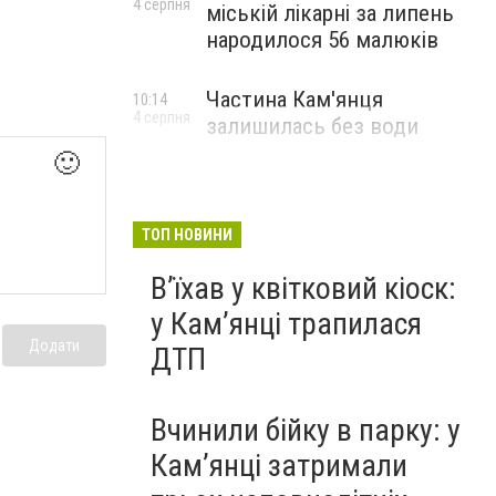
4 серпня
міській лікарні за липень
народилося 56 малюків
Частина Кам'янця
10:14
4 серпня
залишилась без води
🙂
ТОП НОВИНИ
Вʼїхав у квітковий кіоск:
у Камʼянці трапилася
Додати
ДТП
Вчинили бійку в парку: у
Кам’янці затримали