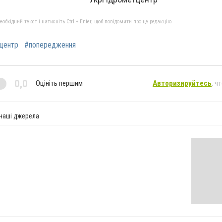
бхідний текст і натисніть Ctrl + Enter, щоб повідомити про це редакцію
центр
#попередження
0,0
Оцініть першим
Авторизируйтесь
, ч
 наші джерела