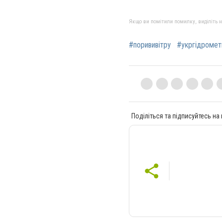
Якщо ви помітили помилку, виділіть нео
#порививітру
#укргідромет
Поділіться та підписуйтесь на