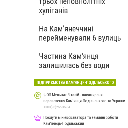
трьох неповнолітніх
хуліганів
На Камʼянеччині
перейменували 6 вулиць
Частина Кам'янця
залишилась без води
ПІДПРИЄМСТВА КАМ'ЯНЦЯ-ПОДІЛЬСЬКОГО
ФОП Мельник Віталій - пасажирські
перевезення Кам’янця-Подільського та України
+380(96)255-35-84
Послуги мініекскаватора та земляні роботи
Кам'янець-Подільський