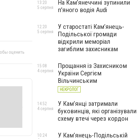
На Камʼянеччині зупинили
13:20
5 серпня
п'яного водія Audi
У старостаті Кам’янець-
12:20
5 серпня
Подільської громади
відкрили меморіал
загиблим захисникам
тобы оценить
Прощання із Захисником
15:08
4 серпня
України Сергієм
Вільчинським
НЕКРОЛОГ
У Кам’янці затримали
14:52
4 серпня
буковинців, які організували
схему втечі через кордон
У Кам’янець-Подільській
10:24