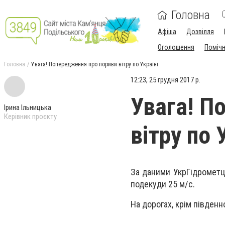
Головна
Афіша
Дозвілля
Оголошення
Поміч
Головна
Увага! Попередження про пориви вітру по Україні
12:23, 25 грудня 2017 р.
Увага! П
Ірина Ільницька
Керівник проєкту
вітру по 
За даними УкрГідрометце
подекуди 25 м/с.
На дорогах, крім південн
УкрГі