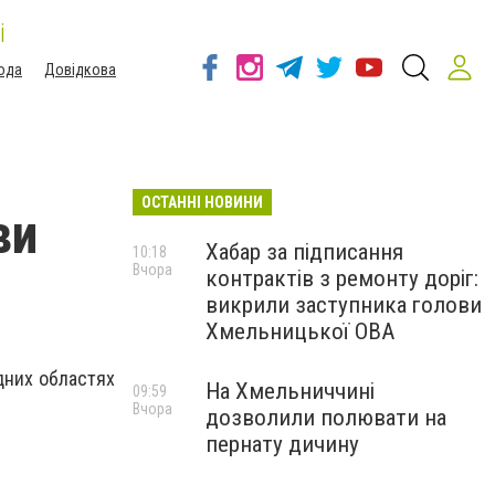
і
ода
Довідкова
ОСТАННІ НОВИНИ
ви
Хабар за підписання
10:18
Вчора
контрактів з ремонту доріг:
викрили заступника голови
Хмельницької ОВА
ідних областях
На Хмельниччині
09:59
Вчора
дозволили полювати на
пернату дичину