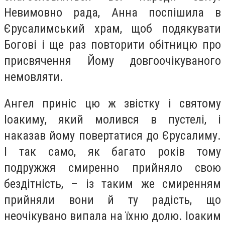
Невимовно рада, Анна поспішила в
Єрусалимський храм, щоб подякувати
Богові і ще раз повторити обітницю про
присвячення Йому довгоочікуваного
немовляти.
Ангел приніс цю ж звістку і святому
Іоакиму, який молився в пустелі, і
наказав йому повертатися до Єрусалиму.
І так само, як багато років тому
подружжя смиренно прийняло свою
бездітність, – із таким же смиренням
прийняли вони й ту радість, що
неочікувано випала на їхню долю. Іоаким