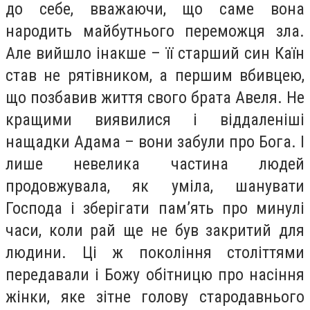
до себе, вважаючи, що саме вона
народить майбутнього переможця зла.
Але вийшло інакше – її старший син Каїн
став не рятівником, а першим вбивцею,
що позбавив життя свого брата Авеля. Не
кращими виявилися і віддаленіші
нащадки Адама – вони забули про Бога. І
лише невелика частина людей
продовжувала, як уміла, шанувати
Господа і зберігати пам’ять про минулі
часи, коли рай ще не був закритий для
людини. Ці ж покоління століттями
передавали і Божу обітницю про насіння
жінки, яке зітне голову стародавнього