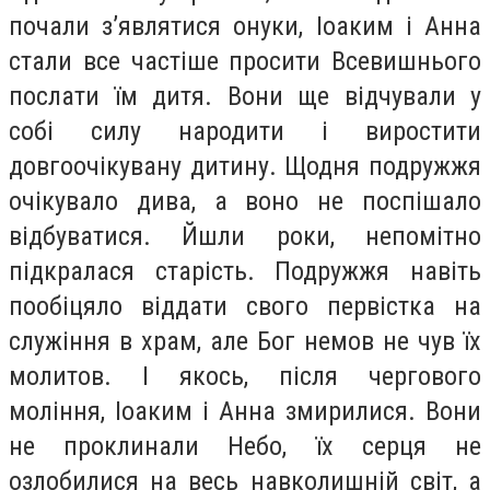
почали з’являтися онуки, Іоаким і Анна
стали все частіше просити Всевишнього
послати їм дитя. Вони ще відчували у
собі силу народити і виростити
довгоочікувану дитину. Щодня подружжя
очікувало дива, а воно не поспішало
відбуватися. Йшли роки, непомітно
підкралася старість. Подружжя навіть
пообіцяло віддати свого первістка на
служіння в храм, але Бог немов не чув їх
молитов. І якось, після чергового
моління, Іоаким і Анна змирилися. Вони
не проклинали Небо, їх серця не
озлобилися на весь навколишній світ, а