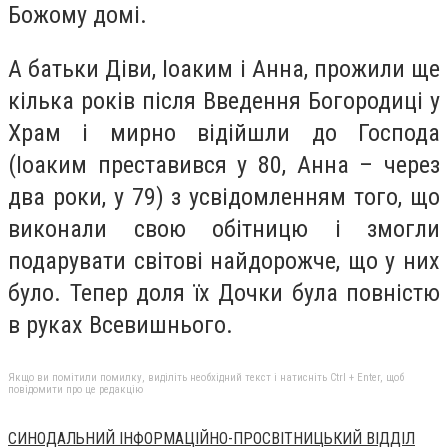
Божому домі.
А батьки Діви, Іоаким і Анна, прожили ще
кілька років після Введення Богородиці у
Храм і мирно відійшли до Господа
(Іоаким преставився у 80, Анна – через
два роки, у 79) з усвідомленням того, що
виконали свою обітницю і змогли
подарувати світові найдорожче, що у них
було. Тепер доля їх Дочки була повністю
в руках Всевишнього.
Якщо ви помітили помилку, виділіть необхідний текст і натисніть Ctrl + Enter, щоб
повідомити про це редакцію
СИНОДАЛЬНИЙ ІНФОРМАЦІЙНО-ПРОСВІТНИЦЬКИЙ ВІДДІЛ