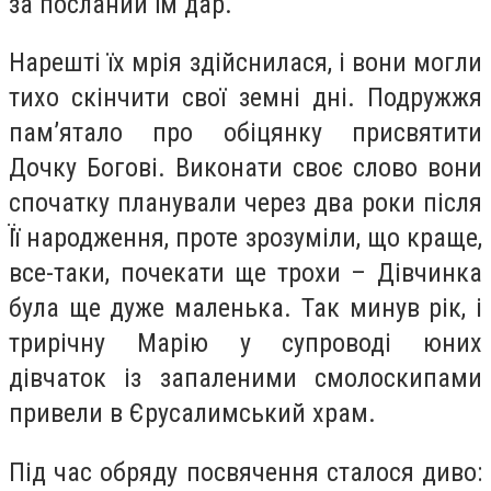
за посланий їм дар.
Нарешті їх мрія здійснилася, і вони могли
тихо скінчити свої земні дні. Подружжя
пам’ятало про обіцянку присвятити
Дочку Богові. Виконати своє слово вони
спочатку планували через два роки після
Її народження, проте зрозуміли, що краще,
все-таки, почекати ще трохи – Дівчинка
була ще дуже маленька. Так минув рік, і
трирічну Марію у супроводі юних
дівчаток із запаленими смолоскипами
привели в Єрусалимський храм.
Під час обряду посвячення сталося диво: