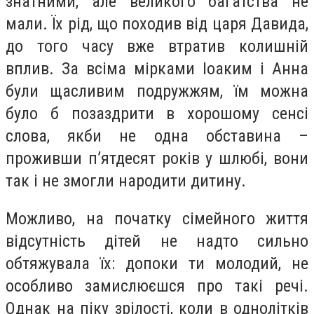
знатними, але великого багатства не
мали. Їх рід, що походив від царя Давида,
до того часу вже втратив колишній
вплив. За всіма мірками Іоаким і Анна
були щасливим подружжям, їм можна
було б позаздрити в хорошому сенсі
слова, якби не одна обставина –
проживши п’ятдесят років у шлюбі, вони
так і не змогли народити дитину.
Можливо, на початку сімейного життя
відсутність дітей не надто сильно
обтяжувала їх: допоки ти молодий, не
особливо замислюєшся про такі речі.
Однак на піку зрілості, коли в однолітків