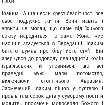
гріхи.
Іоаким і Анна несли хрест бездітності все
своє подружнє життя. Вони навіть і
уявити не могли, що саме від їхнього
союзу народиться та сама Жона, чиє
насіння згадується в Переданні. Іоаким
багато думав про біду його сім’ї. Він
звернувся до родоводу дванадцяти колін
ізраїльських й упевнився, що всі
праведні мужі мали потомство,
включаючи столітнього Авраама.
Засмучений Іоаким пішов у пустелю і
провів там сорок днів у суворому пості й
молитві, прохаючи милосердя Божого і