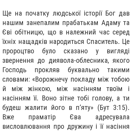
Ще на початку людської історії Бог дав
нашим занепалим прабатькам Адаму та
Єві обітницю, що в належний час серед
їхніх нащадків народиться Спаситель. Це
пророцтво було сказано у вигляді
звернення до диявола-облесника, якого
Господь прокляв буквально такими
словами: «Ворожнечу покладу між тобою
й між жінкою, між насінням твоїм і
насінням її. Воно зітне тобі голову, а ти
будеш жалити його в п’яту» (Бут 3:15).
Вже праматір Єва адресувала
висловлювання про дружину і її насіння