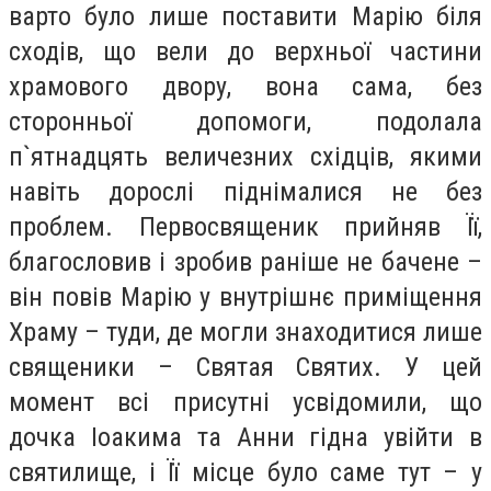
варто було лише поставити Марію біля
сходів, що вели до верхньої частини
храмового двору, вона сама, без
сторонньої допомоги, подолала
п`ятнадцять величезних східців, якими
навіть дорослі піднімалися не без
проблем. Первосвященик прийняв Її,
благословив і зробив раніше не бачене –
він повів Марію у внутрішнє приміщення
Храму – туди, де могли знаходитися лише
священики – Святая Святих. У цей
момент всі присутні усвідомили, що
дочка Іоакима та Анни гідна увійти в
святилище, і Її місце було саме тут – у