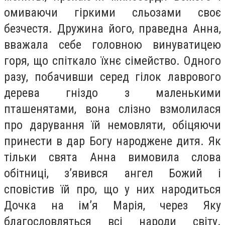
омиваючи гіркими сльозами своє
безчестя. Дружина його, праведна Анна,
вважала себе головною винуватицею
горя, що спіткало їхнє сімейство. Одного
разу, побачивши серед гілок лаврового
дерева гніздо з маленькими
пташенятами, вона слізно взмолилася
про дарування їй немовляти, обіцяючи
принести в дар Богу народжене дитя. Як
тільки свята Анна вимовила слова
обітниці, з’явився ангел Божий і
сповістив їй про, що у них народиться
Дочка на ім’я Марія, через Яку
благословляться всі народи світу.