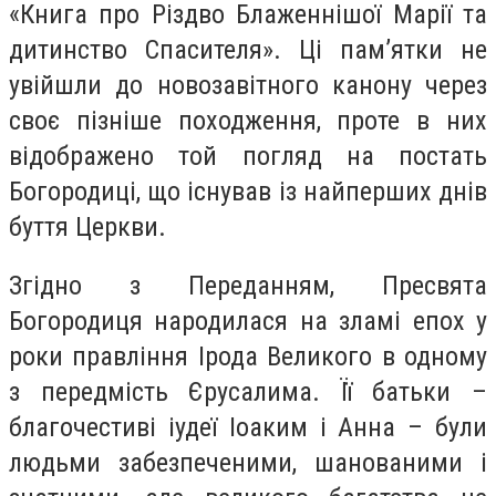
«Книга про Різдво Блаженнішої Марії та
дитинство Спасителя». Ці пам’ятки не
увійшли до новозавітного канону через
своє пізніше походження, проте в них
відображено той погляд на постать
Богородиці, що існував із найперших днів
буття Церкви.
Згідно з Переданням, Пресвята
Богородиця народилася на зламі епох у
роки правління Ірода Великого в одному
з передмість Єрусалима. Її батьки –
благочестиві іудеї Іоаким і Анна – були
людьми забезпеченими, шанованими і