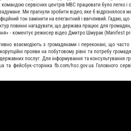
 З командою сервісних центрів МВС працювати було легко і с
задумане. Ми прагнули зробити відео, яке б відрізнялося м
офіційний тон замінити на елегантний і ввічливий. Гадаю, щ
тур повинні нагадувати, що держава працює для громадян,
ння» - коментує режисер відео Дмитро Шмурак (Manifest pr
тивно взаємодіють з громадянами і переконані, що часто
корупційні прояви на побутовому рівні та потребу громадя
 державних послуг. Для інформування та консультування г
ua та фейсбук-сторінка fb.com/hsc.gov.ua Головного серв