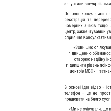
запустили всеукраїнськи
Основні консультації н
реєстрація та перереєс
номерних знаків тощо. 
центр, закцентувавши ув
cприяння Консультативної
«Зовнішнє спілкува
підвищенню обізнаності
створює надійну ін
підвищити рівень поін
центрів МВС» – зазна
В основі ідеї відео – і
телефон – це не просто
працювати на благо сусп
«Ми не очікували, що 