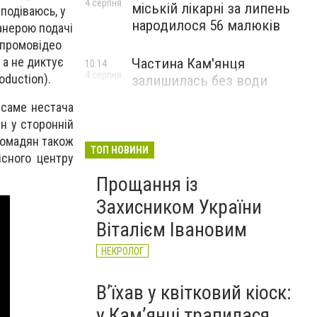
4 серпня
міській лікарні за липень
подіваюсь, у
народилося 56 малюків
анерою подачі
о промовідео
 а не диктує
Частина Кам'янця
10:14
4 серпня
oduction).
залишилась без води
 саме нестача
н у сторонній
ромадян також
ТОП НОВИНИ
існого центру
Прощання із
Захисником України
Віталієм Івановим
НЕКРОЛОГ
Вʼїхав у квітковий кіоск:
у Камʼянці трапилася