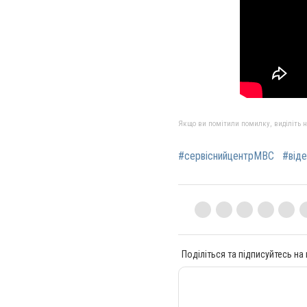
Якщо ви помітили помилку, виділіть нео
#сервіснийцентрМВС
#від
Поділіться та підписуйтесь на