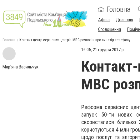
Головна
Афіша
Дозвілля
Оголошення
Поміч
Головна
Контакт-центр сервісних центрів МВС розповів про винахід телефону
16:05, 21 грудня 2017 р.
Контакт-
Мар'яна Васильчук
МВС розп
Реформа сервісних цент
запуcк 50-ти нових с
скористалися близько 
користуються 4 млн гром
щодо послуг та алгорит