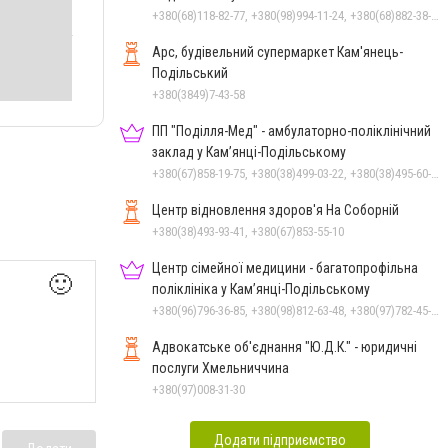
+380(68)118-82-77, +380(98)994-11-24, +380(68)882-38-28
Арс, будівельний супермаркет Кам'янець-
Подільський
+380(3849)7-43-58
ПП "Поділля-Мед" - амбулаторно-поліклінічний
заклад у Кам’янці-Подільському
+380(67)858-19-75, +380(38)499-03-22, +380(38)495-60-27
Центр відновлення здоров'я На Соборній
+380(38)493-93-41, +380(67)853-55-10
Центр сімейної медицини - багатопрофільна
🙂
поліклініка у Кам’янці-Подільському
+380(96)796-36-85, +380(98)812-63-48, +380(97)782-45-70
Адвокатське об'єднання "Ю.Д.К." - юридичні
послуги Хмельниччина
+380(97)008-31-30
Додати підприємство