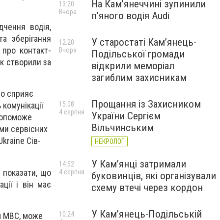
На Камʼянеччині зупинили
13:20
Вчора
п'яного водія Audi
дчення водія,
та зберігання
У старостаті Кам’янець-
12:20
 про контакт-
Вчора
Подільської громади
к створили за
відкрили меморіал
загиблим захисникам
но сприяє
Прощання із Захисником
15:08
 комунікації
4 серпня
України Сергієм
 допоможе
Вільчинським
ми сервісних
kraine Сів-
НЕКРОЛОГ
У Кам’янці затримали
14:52
о показати, що
4 серпня
буковинців, які організували
ції і він має
схему втечі через кордон
У Кам’янець-Подільській
10:24
м МВС, може