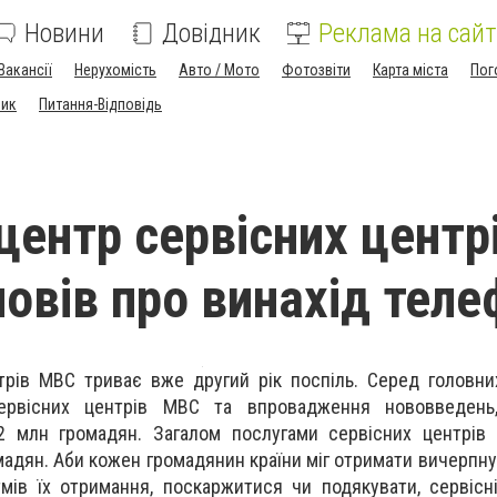
Новини
Довідник
Реклама на сайт
Вакансії
Нерухомість
Авто / Мото
Фотозвіти
Карта міста
Пог
ник
Питання-Відповідь
центр сервісних центр
овів про винахід теле
рів МВС триває вже другий рік поспіль. Серед головни
ервісних центрів МВС та впровадження нововведен
2 млн громадян. Загалом послугами сервісних центрів
адян. Аби кожен громадянин країни міг отримати вичерпну
мів їх отримання, поскаржитися чи подякувати, сервіс