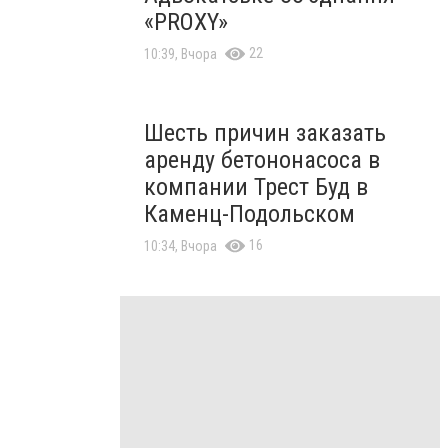
«PROXY»
22
10:39, Вчора
Шесть причин заказать
аренду бетононасоса в
компании Трест Буд в
Каменц-Подольском
16
10:34, Вчора