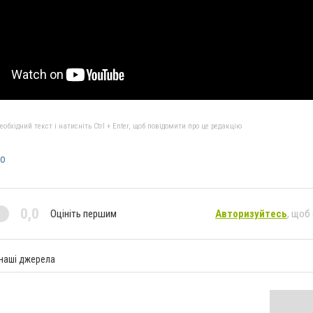
бхідний текст і натисніть Ctrl + Enter, щоб повідомити про це редакцію
ео
0,0
Оцініть першим
Авторизуйтесь
, щоб
 наші джерела