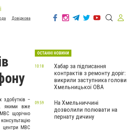
і
ода
Довідкова
ОСТАННІ НОВИНИ
ів
Хабар за підписання
10:18
контрактів з ремонту доріг:
фону
викрили заступника голови
Хмельницької ОВА
х здобутків –
На Хмельниччині
09:59
ь, якими вже
дозволили полювати на
 МВС щорічно
пернату дичину
 консультацію
ні центри МВС