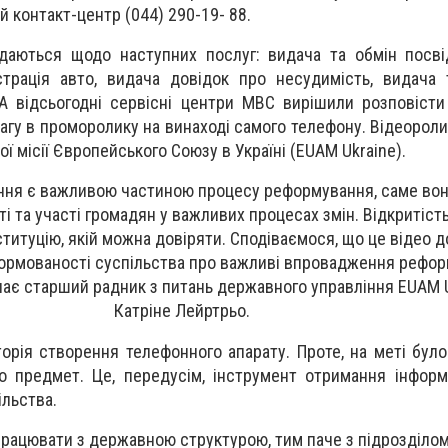
й контакт-центр (044) 290-19- 88.
адаються щодо наступних послуг: видача та обмін посві
трація авто, видача довідок про несудимість, видача 
А відсьогодні сервісні центри МВС вирішили розповісти
агу в проморолику на винаході самого телефону. Відеороли
 місії Європейського Союзу в Україні (EUAM Ukraine).
ння є важливою частиною процесу реформування, саме во
 та участі громадян у важливих процесах змін. Відкритість
ституцію, якій можна довіряти. Сподіваємося, що це відео
формованості суспільства про важливі впровадження рефор
чає старший радник з питань державного управління EUAM U
Катріне Лейртрьо.
сторія створення телефонного апарату. Проте, на меті бул
 предмет. Це, передусім, інструмент отримання інформа
ільства.
працювати з державною структурою, тим паче з підрозділо