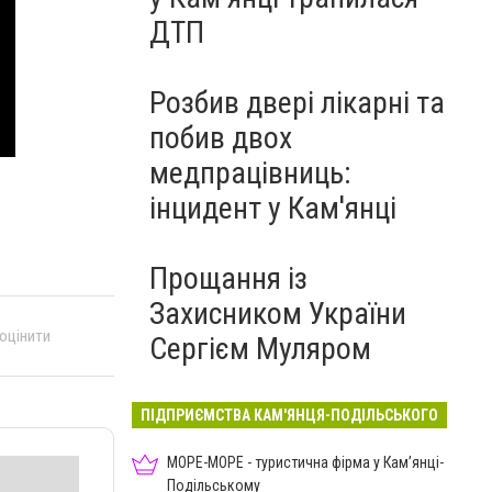
ДТП
Розбив двері лікарні та
побив двох
медпрацівниць:
інцидент у Кам'янці
Прощання із
Захисником України
 оцінити
Сергієм Муляром
ПІДПРИЄМСТВА КАМ'ЯНЦЯ-ПОДІЛЬСЬКОГО
МОРЕ-МОРЕ - туристична фірма у Кам’янці-
Подільському