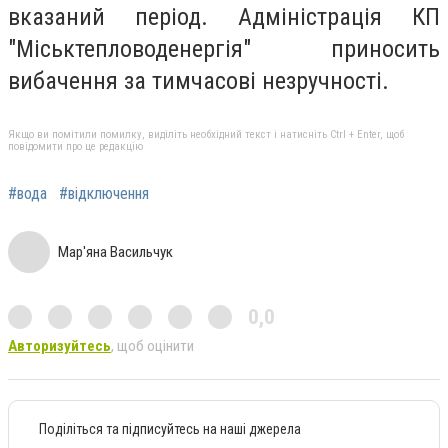
вказаний період. Адміністрація КП
"Міськтепловоденергія" приносить
вибачення за тимчасові незручності.
Якщо ви помітили помилку, виділіть необхідний текст і натисніть Ctrl + Enter, щоб
повідомити про це редакцію
#вода
#відключення
Мар'яна Васильчук
0,0
Авторизуйтесь
, щоб оцінити
Поділіться та підписуйтесь на наші джерела