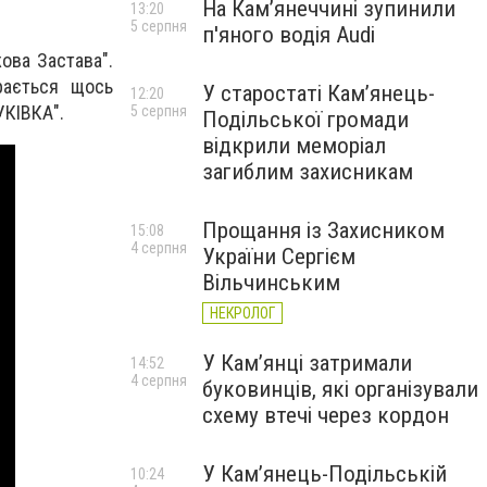
На Камʼянеччині зупинили
13:20
5 серпня
п'яного водія Audi
ова Застава".
рається щось
У старостаті Кам’янець-
12:20
УКІВКА".
5 серпня
Подільської громади
відкрили меморіал
загиблим захисникам
Прощання із Захисником
15:08
4 серпня
України Сергієм
Вільчинським
НЕКРОЛОГ
У Кам’янці затримали
14:52
4 серпня
буковинців, які організували
схему втечі через кордон
У Кам’янець-Подільській
10:24