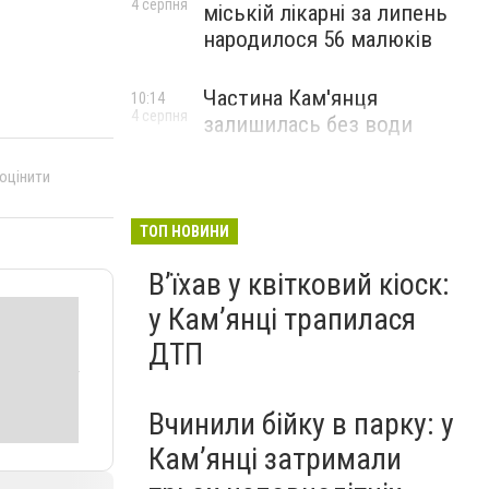
4 серпня
міській лікарні за липень
народилося 56 малюків
Частина Кам'янця
10:14
4 серпня
залишилась без води
 оцінити
ТОП НОВИНИ
Вʼїхав у квітковий кіоск:
у Камʼянці трапилася
ДТП
Вчинили бійку в парку: у
Кам’янці затримали