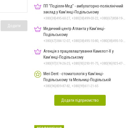
ПП "Поділля-Мед" - амбулаторно-поліклінічний
заклад у Кам’янці-Подільському
+380(38)495-60-27, +380(38)499-03-22, +380(67)858-19-75
Додати
Медичний центр Атланта у Кам’янці-
Подільському
+380(67)384-12-07, +380(38)495-10-80, +380(38)495-10-70
Агенція з працевлаштування Камелот-Х у
Кам’янці-Подільському
+380(97)374-26-25, +380(93)293-91-75, +380(96)925-47-71, +380(73)327-54-83
Meri Dent - стоматологія у Кам’янці-
Подільському та Мельниці-Подільській
+380(96)839-87-82, +380(99)611-21-65
Додати підприємство