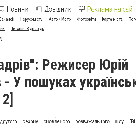
Новини
Довідник
Реклама на сайт
Вакансії
Нерухомість
Авто / Мото
Фотозвіти
Карта міста
Пог
ник
Питання-Відповідь
2]
Кадрів": Режисер Юрій
 - У пошуках українсь
12]
другого сезону оновленого розважального шоу "Від