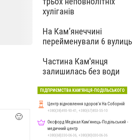
трьох неповнолітніх
хуліганів
На Камʼянеччині
перейменували 6 вулиць
Частина Кам'янця
залишилась без води
ПІДПРИЄМСТВА КАМ'ЯНЦЯ-ПОДІЛЬСЬКОГО
Центр відновлення здоров'я На Соборній
+380(38)493-93-41, +380(67)853-55-10
🙂
Оксфорд Медікал Кам’янець-Подільський -
медичний центр
+380(68)330-06-36, +380(80)030-06-36