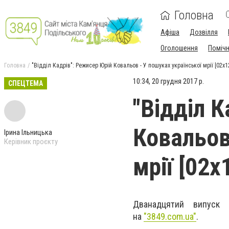
Головна
Афіша
Дозвілля
Оголошення
Поміч
Головна
"Відділ Кадрів": Режисер Юрій Ковальов - У пошуках української мрії [02x1
10:34, 20 грудня 2017 р.
СПЕЦТЕМА
"Відділ 
Ковальов
Ірина Ільницька
Керівник проєкту
мрії [02x
Дванадцятий випуск 
на
"3849.com.ua"
.