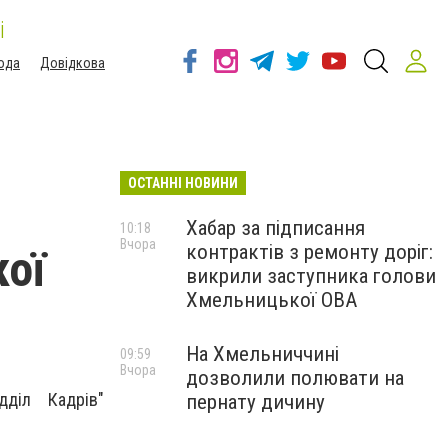
і
ода
Довідкова
ОСТАННІ НОВИНИ
Хабар за підписання
10:18
Вчора
контрактів з ремонту доріг:
кої
викрили заступника голови
Хмельницької ОВА
На Хмельниччині
09:59
Вчора
дозволили полювати на
діл Кадрів"
пернату дичину