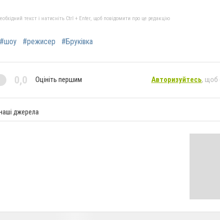
бхідний текст і натисніть Ctrl + Enter, щоб повідомити про це редакцію
#шоу
#режисер
#Бруківка
0,0
Оцініть першим
Авторизуйтесь
, щоб
 наші джерела