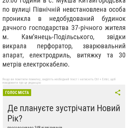
20:00 години в с. Мукша Китайгородська
по вулиці Північній невстановлена особа
проникла в недобудований будинок
дачного господарства 37-річного жителя
м. Кам'янець-Подільського, звідки
викрала перфоратор, зварювальний
апарат, електродриль, витяжку та 30
метрів електрокабелю.
Якщо ви помітили помилку, виділіть необхідний текст і натисніть Ctrl + Enter, щоб
повідомити про це редакцію
ГОЛОС МІСТА
Де плануєте зустрічати Новий
Рік?
проголосувало 348 відвідувачів