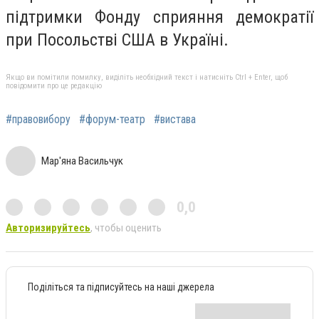
підтримки Фонду сприяння демократії
при Посольстві США в Україні.
Якщо ви помітили помилку, виділіть необхідний текст і натисніть Ctrl + Enter, щоб
повідомити про це редакцію
#правовибору
#форум-театр
#вистава
Мар'яна Васильчук
0,0
Авторизируйтесь
, чтобы оценить
Поділіться та підписуйтесь на наші джерела