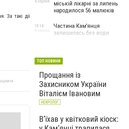
4 серпня
міській лікарні за липень
народилося 56 малюків
. За такі дії
Частина Кам'янця
10:14
4 серпня
залишилась без води
ТОП НОВИНИ
Прощання із
 оцінити
Захисником України
Віталієм Івановим
НЕКРОЛОГ
Вʼїхав у квітковий кіоск:
у Камʼянці трапилася