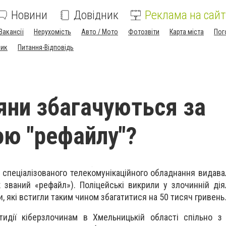
Новини
Довідник
Реклама на сайт
Вакансії
Нерухомість
Авто / Мото
Фотозвіти
Карта міста
Пог
ник
Питання-Відповідь
яни збагачуються за
ю "рефайлу"?
 спеціалізованого телекомунікаційного обладнання видава
к званий «
рефайл
»). Поліцейські викрили у злочинній дія
 які встигли таким чином збагатитися на 50 тисяч гривень
тидії кіберзлочинам в Хмельницькій області спільно з