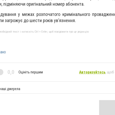
и, підміняючи оригінальний номер абонента.
дування у межах розпочатого кримінального провадження
пи загрожує до шести років ув’язнення.
бхідний текст і натисніть Ctrl + Enter, щоб повідомити про це редакцію
ано
0,0
Оцініть першим
Авторизуйтесь
, щоб
 наші джерела