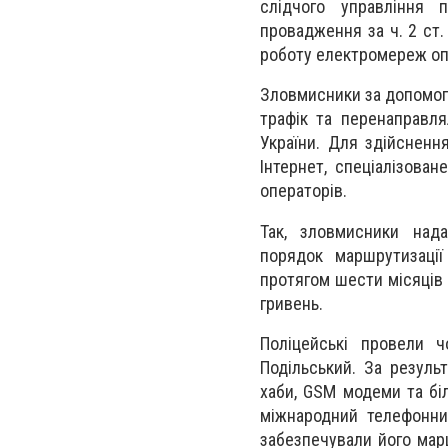
слідчого управління п
провадження за ч. 2 ст.
роботу електромереж опе
Зловмисники за допомог
трафік та перенаправля
України. Для здійсненн
Інтернет, спеціалізова
операторів.
Так, зловмисники нада
порядок маршрутизації
протягом шести місяців
гривень.
Поліцейські провели ч
Подільський. За резуль
хаби, GSM модеми та біл
міжнародний телефонни
забезпечували його мар