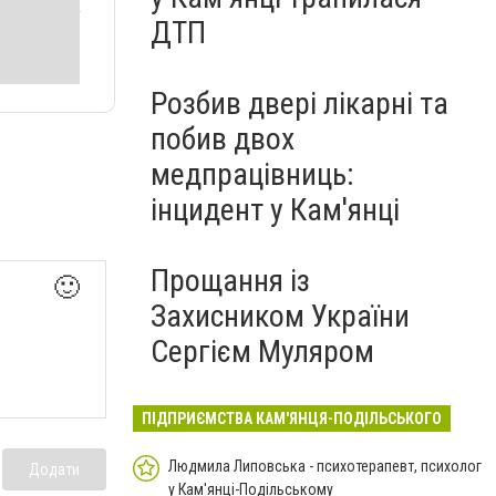
ДТП
Розбив двері лікарні та
побив двох
медпрацівниць:
інцидент у Кам'янці
Прощання із
🙂
Захисником України
Сергієм Муляром
ПІДПРИЄМСТВА КАМ'ЯНЦЯ-ПОДІЛЬСЬКОГО
Людмила Липовська - психотерапевт, психолог
Додати
у Кам'янці-Подільському