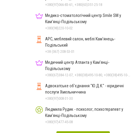
+380(97)066-83-61, +380(63)351-25-18
Медико-стоматологічний центр Smile SM у
Кам’янці-Подільському
+380(98)220-10-02
АРС, меблевий салон, меблі Кам'янець-
Подільський
+38 (067) 208-53-01
Медичний центр Атланта у Кам’янці-
Подільському
+380(67)384-12-07, +380(38)495-10-80, +380(38)495-10-70
Адвокатське об'єднання "Ю.Д.К." - юридичні
послуги Хмельниччина
+380(97)008-31-30
Людмила Рудик - психолог, психотерапевт у
Кам'янці-Подільському
+380(97)477-45-08