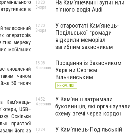
На Камʼянеччині зупинили
римінального
13:20
Вчора
п'яного водія Audi
о втрутилися в
У старостаті Кам’янець-
12:20
ий телефонний
Вчора
Подільської громади
их операторів
відкрили меморіал
світню мережу
загиблим захисникам
них мобільних
Прощання із Захисником
15:08
4 серпня
встановлений
України Сергієм
 таким чином
Вільчинським
айже 50 тисяч
НЕКРОЛОГ
У Кам’янці затримали
14:52
а Кам’янець-
4 серпня
буковинців, які організували
п’ютери, USB–
схему втечі через кордон
зку. Оскільки
льні пристрої
У Кам’янець-Подільській
10:24
авали його за