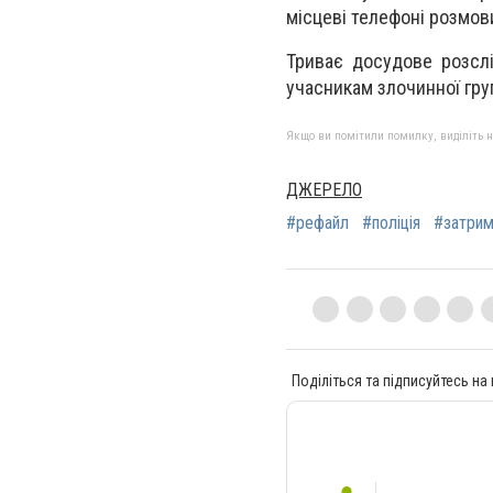
місцеві телефоні розмов
Триває досудове розслі
учасникам злочинної гру
Якщо ви помітили помилку, виділіть нео
ДЖЕРЕЛО
#рефайл
#поліція
#затрим
Поділіться та підписуйтесь на