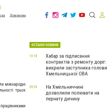
і
ода
Довідкова
ОСТАННІ НОВИНИ
Хабар за підписання
10:18
контрактів з ремонту доріг:
викрили заступника голови
Хмельницької ОВА
ла міжнародні
На Хмельниччині
09:59
льності трьох
дозволили полювати на
.
пернату дичину
 працівниками