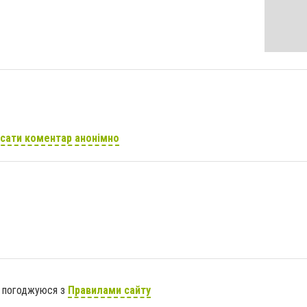
сати коментар анонімно
я погоджуюся з
Правилами сайту