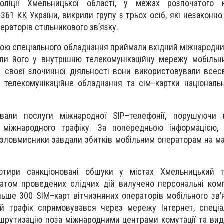
оліції Хмельницької області, у межах розпочатого к
 361 КК України, викрили групу з трьох осіб, які незаконн
раторів стільникового зв’язку.
ою спеціального обладнання приймали вхідний міжнародн
ли його у внутрішню телекомунікаційну мережу мобільн
я своєї злочинної діяльності вони використовували все
не телекомунікаційне обладнання та сім–картки національ
вали послуги міжнародної SIP–телефонії, порушуючи 
 міжнародного трафіку. За попередньою інформацією,
 зловмисники завдали збитків мобільним операторам на м
отири санкціоновані обшуки у містах Хмельницький т
татом проведених слідчих дій вилучено персональні ком
ьше 300 SIM–карт вітчизняних операторів мобільного зв’я
й трафік спрямовувався через мережу Інтернет, спеціа
шрутизацію поза міжнародними центрами комутації та вид