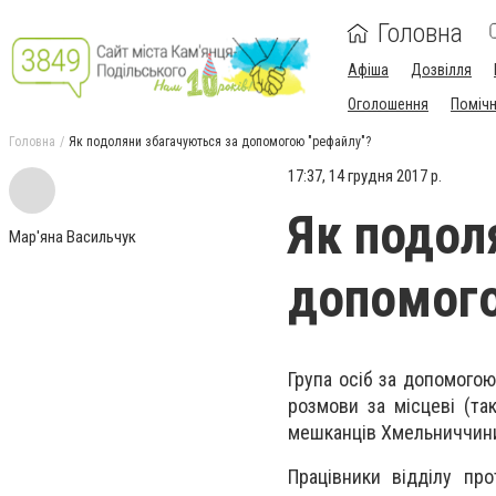
Головна
Афіша
Дозвілля
Оголошення
Поміч
Головна
Як подоляни збагачуються за допомогою "рефайлу"?
17:37, 14 грудня 2017 р.
Як подол
Мар'яна Васильчук
допомого
Група осіб за допомогою
розмови за місцеві (та
мешканців Хмельниччини,
Працівники відділу про