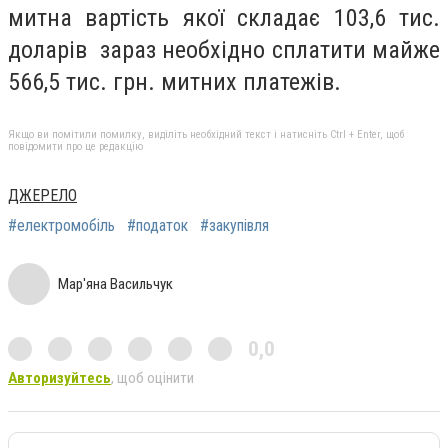
митна вартість якої складає 103,6 тис.
доларів зараз необхідно сплатити майже
566,5 тис. грн. митних платежів.
Якщо ви помітили помилку, виділіть необхідний текст і натисніть Ctrl + Enter, щоб
повідомити про це редакцію
ДЖЕРЕЛО
#електромобіль
#податок
#закупівля
Мар'яна Васильчук
0,0
Авторизуйтесь
, щоб оцінити