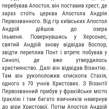
перебував Апостол, він поставив хрест, де
зараз стоїть церква Апостола Андрія
Первозванного. Від гір київських Апостол
Андрій дійшов до озера
Ільменя. Повернувшись у Херсонес,
святий Андрій знову відвідав Воспор,
звідти переплив Понт і втретє побував у
Синопі, де вже утвердилось
християнство. Далі він відвідав Візантію.
Там він рукоположив єпископа Стахія,
одного з 70 учнів Христових. З Візантії
Первозванний прибув у фракійське місто
Іраклію і там багато язичників навернув
до віри Христової. Потім Апостол Андрій