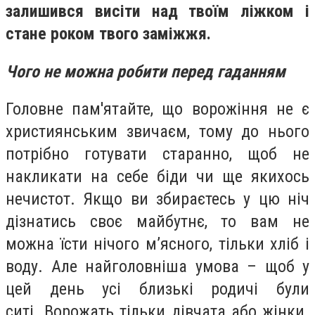
залишився висіти над твоїм ліжком і
стане роком твого заміжжя.
Чого не можна робити перед гаданням
Головне пам'ятайте, що ворожіння не є
християнським звичаєм, тому до нього
потрібно готувати старанно, щоб не
накликати на себе біди чи ще якихось
нечистот. Якщо ви збираєтесь у цю ніч
дізнатись своє майбутнє, то вам не
можна їсти нічого м’ясного, тільки хліб і
воду. Але найголовніша умова – щоб у
цей день усі близькі родичі були
ситі. Ворожать тільки дівчата або жінки.