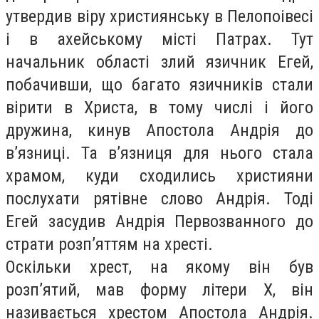
утвердив віру християнську в Пелопоівесі
і в ахейському місті Патрах. Тут
начальник області злий язичник Егей,
побачивши, що багато язичників стали
вірити в Христа, в тому числі і його
дружина, кинув Апостола Андрія до
в’язниці. Та в’язниця для нього стала
храмом, куди сходились християни
послухати рятівне слово Андрія. Тоді
Егей засудив Андрія Первозванного до
страти розп’яттям на хресті.
Оскільки хрест, на якому він був
розп’ятий, мав форму літери X, він
називається хрестом Апостола Андрія.