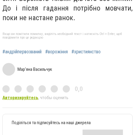
До і після гадання потрібно мовчати,
поки не настане ранок.
Якщо ви помітили помилку, виділіть необхідний текст і натисніть Ctrl + Enter, щоб
повідомити про це редакцію
#андрійпервозваний
#ворожіння
#християнство
Мар'яна Васильчук
0,0
Авторизируйтесь
, чтобы оценить
Поділіться та підписуйтесь на наші джерела