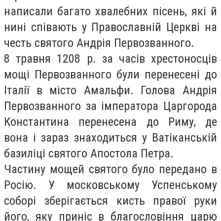
написали багато хвалебних пісень, які й
нині співають у Православній Церкві на
честь святого Андрія Первозванного.
8 травня 1208 р. за часів хрестоносців
мощі Первозванного були перенесені до
Італії в місто Амальфи. Голова Андрія
Первозванного за імператора Царгорода
Константина перенесена до Риму, де
вона і зараз знаходиться у Ватіканській
базиліці святого Апостола Петра.
Частину мощей святого було передано в
Росію. У московському Успенському
соборі зберігається кисть правої руки
його, яку приніс в благословіння царю