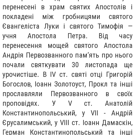
перенесені в храм святих Апостолів і
покладені між гробницями святого
Євангеліста Луки і святого Тимофія —
учня Апостола Петра. Від часу
перенесення мощей святого Апостола
Андрія Первозванного пам’ять про нього
почали святкувати 30 листопада ще
урочистіше. В IV ст. святі отці Григорій
Богослов, Іоанн Золотоуст, Прокл та інші
прославляли Первозванного в своїх
проповідях. У V ст. Анатолій
Константинопольський, у VII - Андрій
Єрусалимський, у VIII ст. Іоанн Дамаскін,
Герман Константинопольський та інші