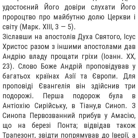
удостоєний Його довіри слухати Його
пророцтво про майбутню долю Церкви і
світу (Марк. XIII, 3 — 5).
Зіславши на апостолів Духа Святого, Ісус
Христос разом з іншими апостолами дав
Андрію владу прощати гріхи (Іоанн. XX,
23). Слово Боже Андрій проповідував у
багатьох країнах Азії та Європи. Для
проповіді Євангелія він здійснив три
подорожі. Перша подорож була в
Антіохію Сирійську, в Тіану,в Синоп. З
Синопа Первозванний прибув у Амасію,
що на березі Понта; відвідав також
Трапезонт, звідти попрямував до Іверії, а