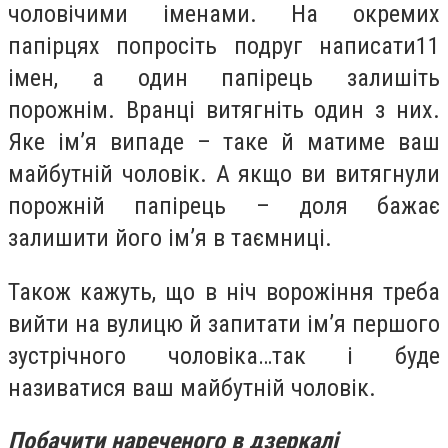
чоловічими іменами. На окремих
папірцях
попросіть подруг написати
11
імен, а один папірець залишіть
порожнім. Вранці витягніть один з них.
Яке ім’я випаде – таке й матиме ваш
майбутній чоловік. А якщо ви витягнули
порожній папірець – доля бажає
залишити його ім’я в таємниці.
Також кажуть, що
в ніч ворожіння
треба
вийти на вулицю й запитати ім’я першого
зустрічного чоловіка…так і буде
називатися ваш майбутній чоловік.
Побачити нареченого в дзеркалі