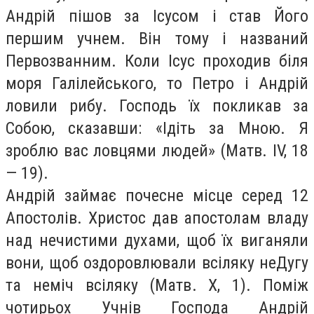
Андрій пішов за Ісусом і став Його
першим учнем. Він тому і названий
Первозванним. Коли Ісус проходив біля
моря Галілейського, то Петро і Андрій
ловили рибу. Господь їх покликав за
Собою, сказавши: «Ідіть за Мною. Я
зроблю вас ловцями людей» (Матв. IV, 18
— 19).
Андрій займає почесне місце серед 12
Апостолів. Христос дав апостолам владу
над нечистими духами, щоб їх виганяли
вони, щоб оздоровлювали всіляку неДугу
та неміч всіляку (Матв. X, 1). Поміж
чотирьох Учнів Господа Андрій