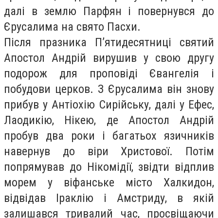
далі в землю Парфян і повернувся до
Єрусалима на свято Пасхи.
Після празника П’ятидесятниці святий
Апостол Андрій вирушив у свою другу
подорож для проповіді Євангелія і
побудови церков. З Єрусалима він знову
прибув у Антіохію Сирійську, далі у Ефес,
Лаодикію, Нікею, де Апостол Андрій
пробув два роки і багатьох язичників
навернув до віри Христової. Потім
попрямував до Нікомідії, звідти відплив
морем у віфанське місто Халкидон,
відвідав Іраклію і Амстриду, в якій
залишався тривалий час, просвіщаючи