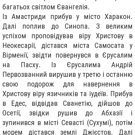
багатьох світлом Євангелія.
Із Амастриди прибув у місто Харакон.
Далі поплив до Синопа. З великим
успіхом проповідував віру Христову в
Неокесарії, дістався міста Самосата у
Вірменії, звідти повернувся в Єрусалим
на Пасху. Із Єрусалима Андрій
Первозванний вирушив у третю і останню
свою подорож для навернення в
Христову віру язичників та іудеїв. Прибув
в Едес, відвідав Сванетію, дійшов до
Осетії, звідки рушив до Абхазії і
зупинився в місті Севасті (Сухумі), потім
морем дістався землі Джієстов. Далі