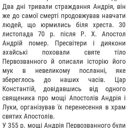
Два дні тривали страждання Андрія, він
же до самої смерті продовжував навчати
людей, що юрмились біля хреста. 30
листопада 70 р. після Р. X. Апостол
Андрій помер. Пресвітери і диякони
ахайські поховали святе тіло
Первозванного й описали історію його
мук в невеликому посланні, яке
збереглось до наших часів. Цар
Константій, довідавшись від одного
священика про мощі Апостолів Андрія і
Луки, організував їх перенесення в храм
святих Апостолів.
У 355 р. мощі Андрія Первозванного були