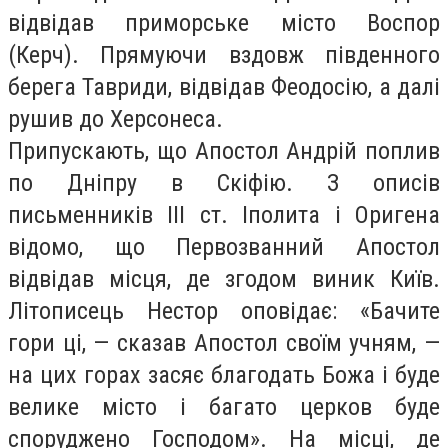
відвідав приморське місто Воспор
(Керч). Прямуючи вздовж південного
берега Тавриди, відвідав Феодосію, а далі
рушив до Херсонеса.
Припускають, що Апостол Андрій поплив
по Дніпру в Скіфію. З описів
письменників III ст. Іполита і Оригена
відомо, що Первозванний Апостол
відвідав місця, де згодом виник Київ.
Літописець Нестор оповідає: «Бачите
гори ці, — сказав Апостол своїм учням, —
на цих горах засяє благодать Божа і буде
велике місто і багато церков буде
споруджено Господом». На місці, де