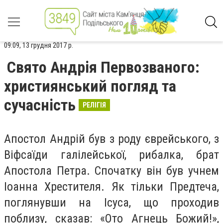
09:09, 13 грудня 2017 р.
Свято Андрія Первозваного:
християнський погляд та
сучасність
РЕЛІГІЯ
Апостол Андрій був з роду єврейського, з
Віфсаїди галілейської, рибалка, брат
Апостола Петра. Спочатку він був учнем
Іоанна Хрестителя. Як тільки Предтеча,
поглянувши на Ісуса, що проходив
поблизу, сказав: «Ото Агнець Божий!»,