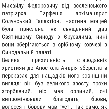
Михайлу Федоровичу від вселенського
патріарха Парфенія архімандрит
Солунський Галактіон. Частина мощей
була прислана як священний дар
Святійшому Синоду з Єрусалима, нині
вони зберігаються в срібному ковчезі в
Синодальній палаті.
Велика прихильність стародавніх
християн до Апостола Андрія зберегла в
переказах для нащадків його зовнішній
вигляд: він був великого зросту, трохи
згорблений, ніс мав орлиний, очі
випромінювали благодать, брови,
волосся і бороду мав густі. Так само, як