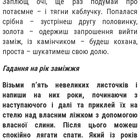
Заплющ очі, ще раз подумай про
потаємне – і тягни каблучку. Попалася
срібна – зустрінеш другу половинку,
золота – одержиш запрошення вийти
заміж, із камінчиком – будеш кохана,
проста – шукатимеш свою долю.
Гадання на рік заміжжя
Візьми п’ять невеликих листочків і
напиши на них роки, починаючи з
наступаючого і далі та приклей їх на
стелю над власним ліжком з допомогою
власної слини. Після цього можеш
спокійно лягати спати. Який із років