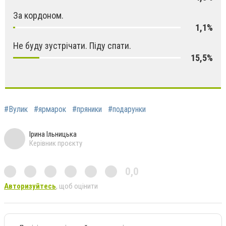
За кордоном.
1,1%
Не буду зустрічати. Піду спати.
15,5%
#Вулик
#ярмарок
#пряники
#подарунки
Ірина Ільницька
Керівник проєкту
0,0
Авторизуйтесь
, щоб оцінити