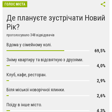
ГОЛОС МІСТА
Де плануєте зустрічати Новий
Рік?
проголосувало 348 відвідувачів
Вдома у сімейному колі.
69,5%
Зніму квартиру та відсвяткую з друзями.
4,0%
Клуб, кафе, ресторан.
2,9%
Біля міської новорічної ялинки.
2,6%
Поїду в інше місто.
4,3%