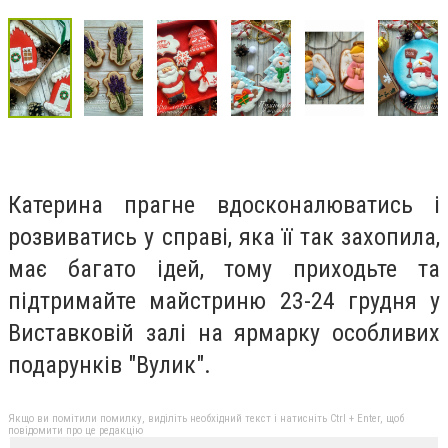
Катерина прагне вдосконалюватись і
розвиватись у справі, яка її так захопила,
має багато ідей, тому приходьте та
підтримайте майстриню 23-24 грудня у
Виставковій залі на ярмарку особливих
подарунків "Вулик".
Якщо ви помітили помилку, виділіть необхідний текст і натисніть Ctrl + Enter, щоб
повідомити про це редакцію