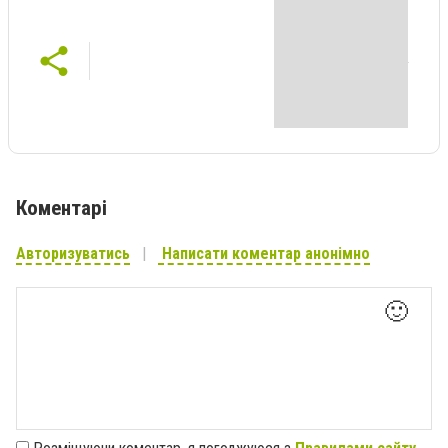
Коментарі
Авторизуватись
Написати коментар анонімно
🙂