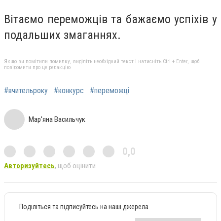
Вітаємо переможців та бажаємо успіхів у
подальших змаганнях.
Якщо ви помітили помилку, виділіть необхідний текст і натисніть Ctrl + Enter, щоб
повідомити про це редакцію
#вчительроку
#конкурс
#переможці
Мар'яна Васильчук
0,0
Авторизуйтесь
, щоб оцінити
Поділіться та підписуйтесь на наші джерела