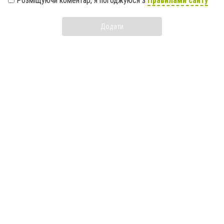
Розміщуючи коментар, я погоджуюся з
Правилами сайту
Додати