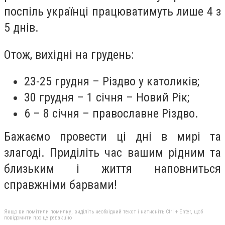
поспіль українці працюватимуть лише 4 з
5 днів.
Отож, вихідні на грудень:
23-25 грудня – Різдво у католиків;
30 грудня – 1 січня – Новий Рік;
6 – 8 січня – православне Різдво.
Бажаємо провести ці дні в мирі та
злагоді. Приділіть час вашим рідним та
близьким і життя наповниться
справжніми барвами!
Якщо ви помітили помилку, виділіть необхідний текст і натисніть Ctrl + Enter, щоб
повідомити про це редакцію