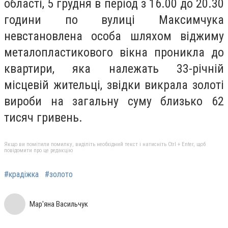
області,
5 грудня в період з 16.00 до 20.30
години по вулиці Максимчука
невстановлена особа шляхом віджиму
металопластикового вікна проникла до
квартири, яка належать 33-річній
місцевій жительці, звідки викрала
золоті
вироби на загальну суму близько 62
тисяч гривень.
Якщо ви помітили помилку, виділіть необхідний текст і натисніть Ctrl + Enter, щоб
повідомити про це редакцію
#крадіжка
#золото
Мар'яна Васильчук