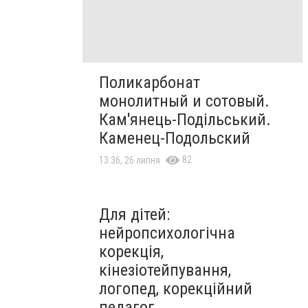
Поликарбонат
монолитный и сотовый.
Кам'янець-Подільський.
Каменец-Подольский
82
13:36, 26 липня
Для дітей:
нейропсихологічна
корекція,
кінезіотейпування,
логопед, корекційний
педагог