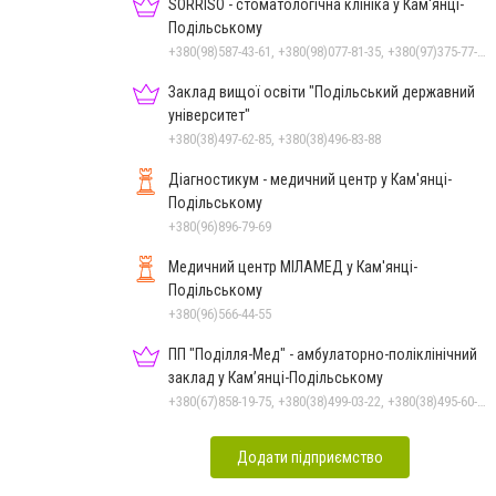
SORRISO - стоматологічна клініка у Кам'янці-
Подільському
+380(98)587-43-61, +380(98)077-81-35, +380(97)375-77-72, +380(97)982-31-07
Заклад вищої освіти "Подільський державний
університет"
+380(38)497-62-85, +380(38)496-83-88
Діагностикум - медичний центр у Кам'янці-
Подільському
+380(96)896-79-69
Медичний центр МІЛАМЕД у Кам'янці-
Подільському
+380(96)566-44-55
ПП "Поділля-Мед" - амбулаторно-поліклінічний
заклад у Кам’янці-Подільському
+380(67)858-19-75, +380(38)499-03-22, +380(38)495-60-27
Додати підприємство