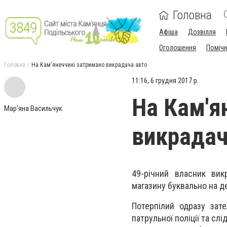
Головна
Афіша
Дозвілля
Оголошення
Поміч
Головна
На Кам'янеччині затримано викрадача авто
11:16, 6 грудня 2017 р.
На Кам'я
Мар'яна Васильчук
викрадач
49-річний власник вик
магазину буквально на де
Потерпілий одразу зате
патрульної поліції та сл