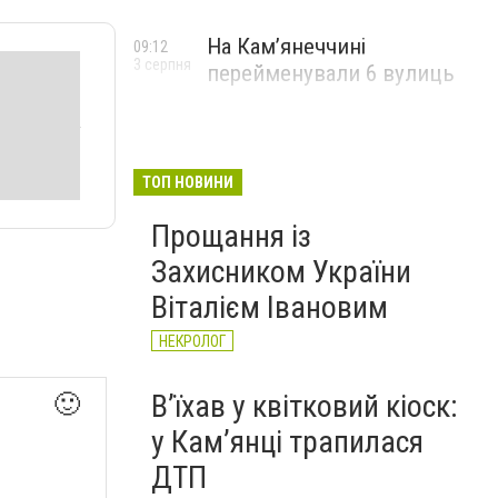
На Камʼянеччині
09:12
3 серпня
перейменували 6 вулиць
ТОП НОВИНИ
Прощання із
Захисником України
Віталієм Івановим
НЕКРОЛОГ
Вʼїхав у квітковий кіоск:
🙂
у Камʼянці трапилася
ДТП