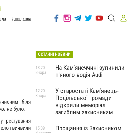
і
ода
Довідкова
ОСТАННІ НОВИНИ
На Камʼянеччині зупинили
13:20
Вчора
п'яного водія Audi
У старостаті Кам’янець-
12:20
Вчора
Подільської громади
чиненим біля
відкрили меморіал
же не було.
загиблим захисникам
пу реагування
Прощання із Захисником
село і виявили
15:08