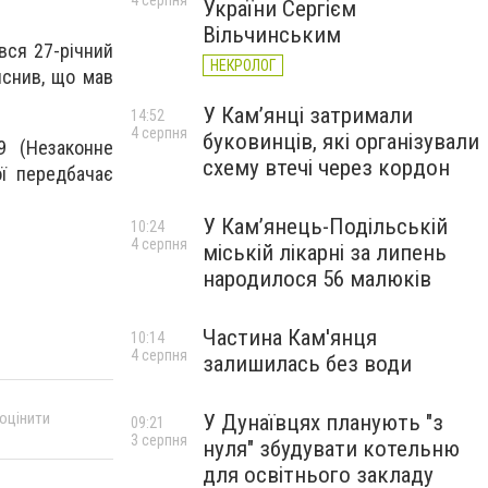
4 серпня
України Сергієм
Вільчинським
ився 27-річний
НЕКРОЛОГ
яснив, що мав
У Кам’янці затримали
14:52
4 серпня
буковинців, які організували
9 (
Незаконне
схему втечі через кордон
ої передбачає
У Кам’янець-Подільській
10:24
4 серпня
міській лікарні за липень
народилося 56 малюків
Частина Кам'янця
10:14
4 серпня
залишилась без води
 оцінити
У Дунаївцях планують "з
09:21
3 серпня
нуля" збудувати котельню
для освітнього закладу