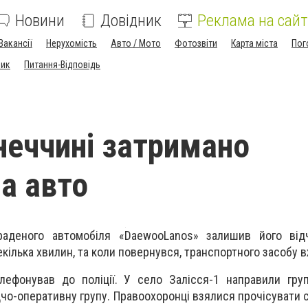
Новини
Довідник
Реклама на сайт
Вакансії
Нерухомість
Авто / Мото
Фотозвіти
Карта міста
Пог
ник
Питання-Відповідь
неччині затримано
а авто
раденого автомобіля «
Daewoo
Lanos
» залишив його від
кілька хвилин, та коли повернувся, транспортного засобу в
лефонував до поліції. У село Залісся-1 направили гру
ідчо-оперативну групу. Правоохоронці взялися прочісувати 