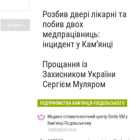
Розбив двері лікарні та
побив двох
Додати
медпрацівниць:
інцидент у Кам'янці
Прощання із
Захисником України
Сергієм Муляром
ПІДПРИЄМСТВА КАМ'ЯНЦЯ-ПОДІЛЬСЬКОГО
Медико-стоматологічний центр Smile SM у
Кам’янці-Подільському
+380(98)220-10-02