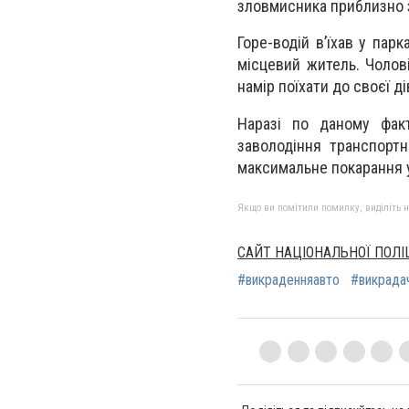
зловмисника приблизно з
Горе-водій в’їхав у пар
місцевий житель. Чолові
намір поїхати до своєї д
Наразі по даному фак
заволодіння транспорт
максимальне покарання у 
Якщо ви помітили помилку, виділіть нео
САЙТ НАЦІОНАЛЬНОЇ ПОЛІ
#викраденняавто
#викрада