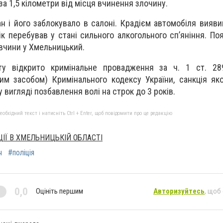
а 1,5 кілометри від місця вчинення злочину.
кан і його заблокувало в салоні. Крадієм автомобіля вияв
к перебував у стані сильного алкогольного сп’яніння. По
івчини у Хмельницький.
ту відкрито кримінальне провадження за ч. 1 ст. 28
ним засобом
) Кримінального кодексу України, санкція як
вигляді позбавлення волі на строк до 3 років.
бхідний текст і натисніть Ctrl + Enter, щоб повідомити про це редакцію
ЦІЇ В ХМЕЛЬНИЦЬКІЙ ОБЛАСТІ
ч
#поліція
0,0
Оцініть першим
Авторизуйтесь
, щоб