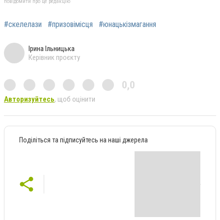
повідомити про це редакцію
#скелелази
#призовімісця
#юнацькізмагання
Ірина Ільницька
Керівник проєкту
0,0
Авторизуйтесь
, щоб оцінити
Поділіться та підписуйтесь на наші джерела