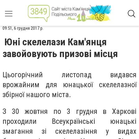
09:51, 6 грудня 2017 р.
Юні скелелази Кам'янця
завойовують призові місця
Цьогорічний листопад видався
врожайним для юнацької скелелазної
збірної нашого міста.
З 30 жовтня по 3 грудня в Харкові
проходили Всеукраїнські юнацькі
змагання зі скелелазіння у видах