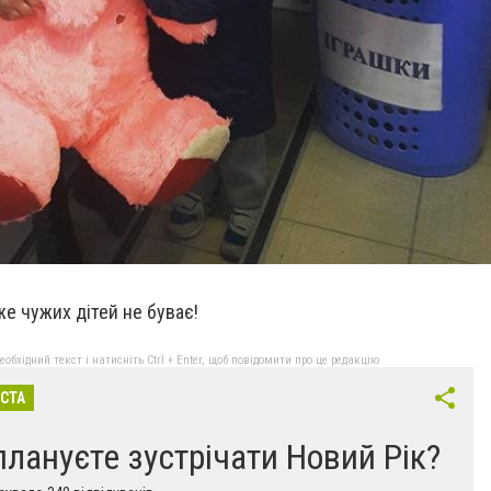
же чужих дітей не буває!
бхідний текст і натисніть Ctrl + Enter, щоб повідомити про це редакцію
ІСТА
плануєте зустрічати Новий Рік?