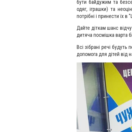
бути байдужим та безсе
одяг, іграшки) та неоці
потрібні і принести їх в
Дайте діткам шанс відчут
дитяча посмішка варта б
Всі зібрані речі будуть 
допомога для дітей від 