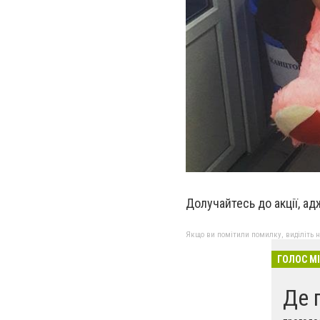
Долучайтесь до акції, ад
Якщо ви помітили помилку, виділіть нео
ГОЛОС М
Де 