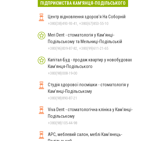
ПІДПРИЄМСТВА КАМ'ЯНЦЯ-ПОДІЛЬСЬКОГО
Центр відновлення здоров'я На Соборній
+380(38)493-93-41, +380(67)853-55-10
Meri Dent - стоматологія у Кам’янці-
Подільському та Мельниці-Подільській
+380(96)839-87-82, +380(99)611-21-65
Капітал-Буд - продаж квартир у новобудовах
Кам’янця-Подільського
+380(98)008-19-00
Студія здорової посмішки - стоматологія у
Кам’янці-Подільському
+380(98)890-87-21
Viva Dent - стоматологічна клініка у Кам'янці-
Подільському
+380(98)105-44-98
АРС, меблевий салон, меблі Кам'янець-