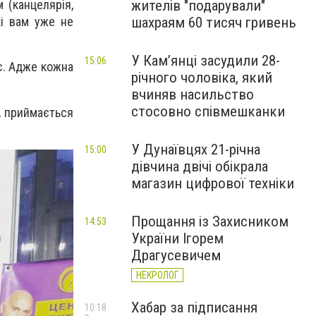
жителів "подарували"
 (канцелярія,
шахраям 60 тисяч гривень
кі вам уже не
У Камʼянці засудили 28-
15:06
ає. Адже кожна
річного чоловіка, який
вчиняв насильство
стосовно співмешканки
і, приймається
У Дунаївцях 21-річна
15:00
дівчина двічі обікрала
магазин цифрової техніки
Прощання із Захисником
14:53
України Ігорем
Драгусевичем
НЕКРОЛОГ
Хабар за підписання
10:18