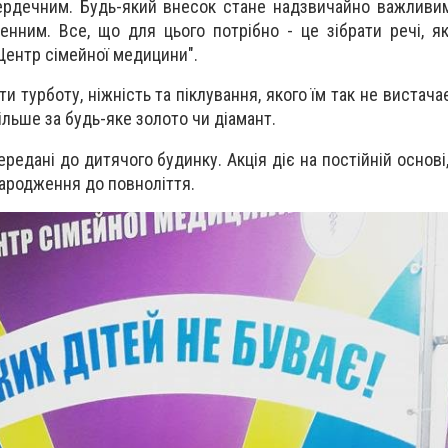
рдечним. Будь-який внесок стане надзвичайно важливим
ненним. Все, що для цього потрібно - це зібрати речі, я
 "Центр сімейної медицини".
и турботу, ніжність та піклування, якого їм так не вистач
ільше за будь-яке золото чи діамант.
передані до дитячого будинку. Акція діє на постійній основ
народження до повноліття.