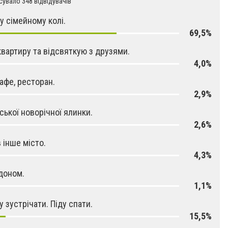
увало 348 відвідувачів
у сімейному колі.
69,5%
квартиру та відсвяткую з друзями.
4,0%
кафе, ресторан.
2,9%
іської новорічної ялинки.
2,6%
в інше місто.
4,3%
доном.
1,1%
у зустрічати. Піду спати.
15,5%