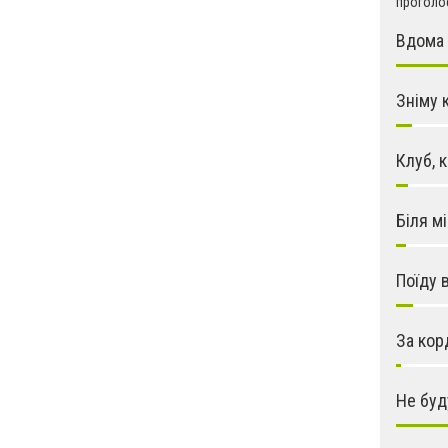
проголос
Вдома 
Зніму 
Клуб, 
Біля м
Поїду 
За кор
Не буд