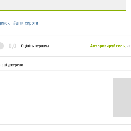
динок
#діти-сироти
0,0
Оцініть першим
Авторизируйтесь
, ч
 наші джерела