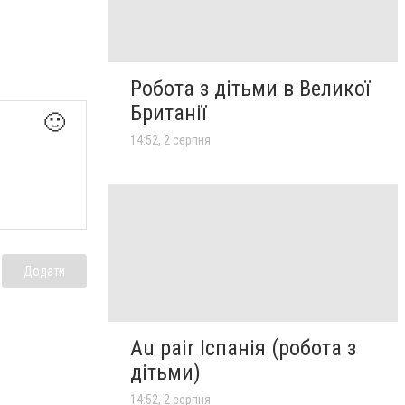
Робота з дітьми в Великої
Британії
🙂
14:52, 2 серпня
Додати
Au pair Іспанія (робота з
дітьми)
14:52, 2 серпня