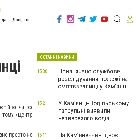
і
ода
Довідкова
ОСТАННІ НОВИНИ
янці
Призначено службове
15:30
розслідування пожежі на
сміттєзвалищі у Кам’янці
У Кам’янці-Подільському
15:21
стійно чи за
патрульні виявили
е тому «Центр
нетверезого водія
На Камʼянеччині двоє
вне просто не
15:11