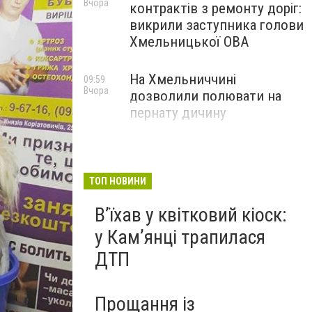
Вчора
контрактів з ремонту доріг:
викрили заступника голови
Хмельницької ОВА
На Хмельниччині
09:59
Вчора
дозволили полювати на
пернату дичину
ТОП НОВИНИ
Вʼїхав у квітковий кіоск:
у Камʼянці трапилася
ДТП
Прощання із