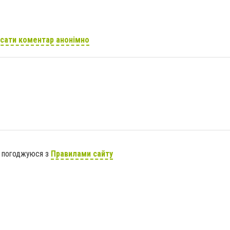
сати коментар анонімно
я погоджуюся з
Правилами сайту