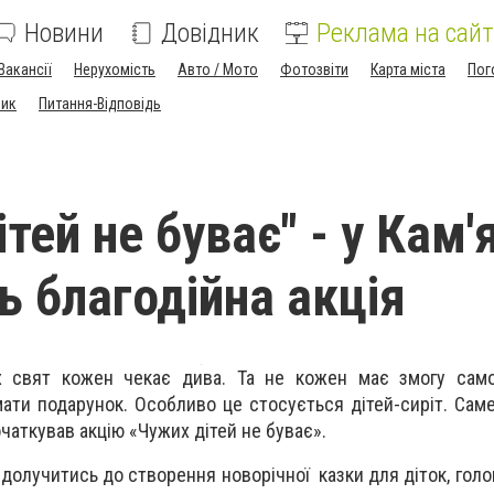
Новини
Довідник
Реклама на сайт
Вакансії
Нерухомість
Авто / Мото
Фотозвіти
Карта міста
Пог
ник
Питання-Відповідь
тей не буває" - у Кам'
ь благодійна акція
х свят кожен чекає дива. Та не кожен має змогу само
ати подарунок. Особливо це стосується дітей-сиріт. Сам
чаткував акцію «Чужих дітей не буває».
долучитись до створення новорічної казки для діток, голо