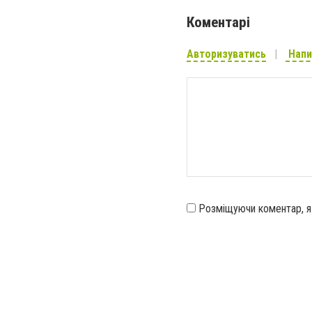
Коментарі
Авторизуватись
Напи
Розміщуючи коментар, 