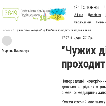
Головна
Афіша
Дозвілля
Оголошення
Поміч
Головна
"Чужих дітей не буває" - у Кам'янці проходить благодійна акція
17:07, 5 грудня 2017 р.
"Чужих ді
Мар'яна Васильчук
проходит
Напередодні новорічни
допомогою рідних отрим
сімейної медицини» запо
Кожен охочий має змогу 