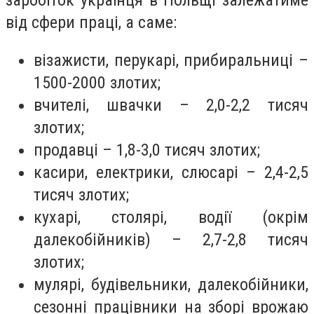
заробіток українця в Польщі залежатиме
від сфери праці, а саме:
візажисти, перукарі, прибиральниці –
1500-2000 злотих;
вчителі, швачки – 2,0-2,2 тисяч
злотих;
продавці – 1,8-3,0 тисяч злотих;
касири, електрики, слюсарі – 2,4-2,5
тисяч злотих;
кухарі, столярі, водії (окрім
далекобійників) – 2,7-2,8 тисяч
злотих;
мулярі, будівельники, далекобійники,
сезонні працівники на зборі врожаю