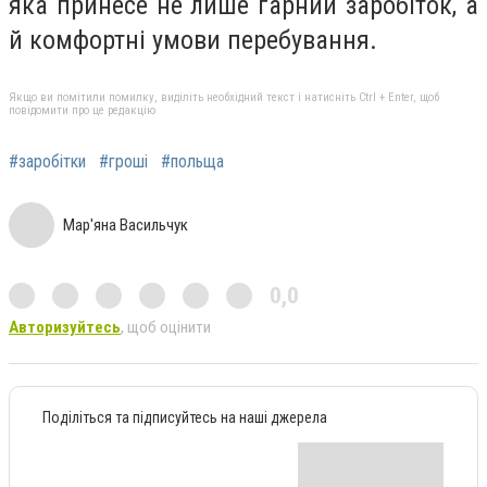
яка принесе не лише гарний заробіток, а
й комфортні умови перебування.
Якщо ви помітили помилку, виділіть необхідний текст і натисніть Ctrl + Enter, щоб
повідомити про це редакцію
#заробітки
#гроші
#польща
Мар'яна Васильчук
0,0
Авторизуйтесь
, щоб оцінити
Поділіться та підписуйтесь на наші джерела