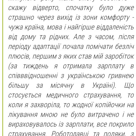
с
кажу відверто, спочатку було дуже
страшно через вихід із зони комфорту -
чужа країна, мова і найгірше віддаленість
від дому та рідних. Але з часом, після
періоду адаптації почала помічати безліч
плюсів, першим з яких став мій заробіток
(за тиждень я отримала зарплату в
співввідношенні з українською гривнею
більшу за місячну в Україні). Що
стосується медичного страхування, то
коли я захворіла, то жодної копійочки на
лікування мною не було витрачено і не
вираховувалось із зарплати, все покрило
страхування. Роботодавці та поляки, з