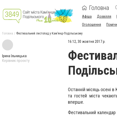
Головна
Афіша
Дозвілля
Оголошення
Поміч
Головна
Фестивальний листопад у Кам’янці-Подільському
16:12, 30 жовтня 2017 р.
Фестивал
Ірина Ільницька
Керівник проєкту
Подільсь
Останній місяць осені в
та гостей міста чекають
вперше.
Фестивальний календар м