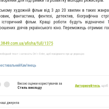
створений для підтримки та розвитку молодих режисерів.
ському художній фільм від 3 до 20 хвилин в таких жанрах
овик, фантастика, фентезі, детектив, біографічна стр
 історичний фільм. Кращі роботи будуть відзначені 
рошених діячів українського кіно. Переможець отримає го
.3849.com.ua/afisha/full/1375
бхідний текст і натисніть Ctrl + Enter, щоб повідомити про це редакцію
естивальнийКам'янець
Високі оцінки користувачів за
Авторизуйтесь
, щоб
Стиль викладу
 наші джерела