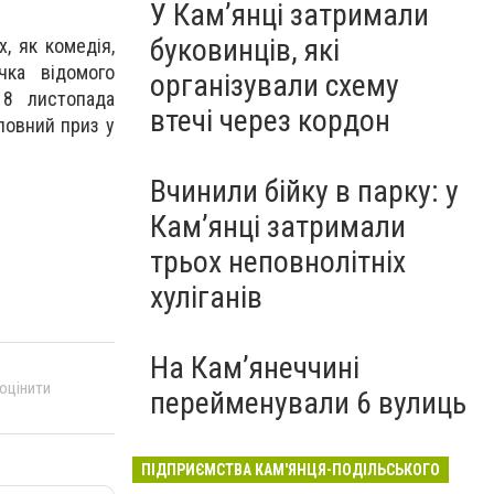
У Кам’янці затримали
буковинців, які
, як комедія,
ічка відомого
організували схему
18 листопада
втечі через кордон
ловний приз у
Вчинили бійку в парку: у
Кам’янці затримали
трьох неповнолітніх
хуліганів
На Камʼянеччині
 оцінити
перейменували 6 вулиць
ПІДПРИЄМСТВА КАМ'ЯНЦЯ-ПОДІЛЬСЬКОГО