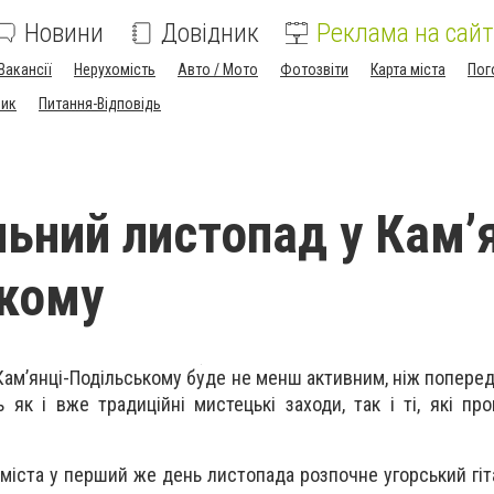
Новини
Довідник
Реклама на сайт
Вакансії
Нерухомість
Авто / Мото
Фотозвіти
Карта міста
Пог
ник
Питання-Відповідь
ьний листопад у Кам’я
кому
 Кам’янці-Подільському буде не менш активним, ніж поперед
 як і вже традиційні мистецькі заходи, так і ті, які пр
іста у перший же день листопада розпочне угорський гіта