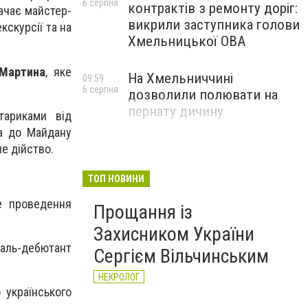
6 серпня
контрактів з ремонту доріг:
ачає майстер-
викрили заступника голови
кскурсії та на
Хмельницької ОВА
Мартина
, яке
На Хмельниччині
09:59
6 серпня
дозволили полювати на
пернату дичину
тариками від
на до Майдану
е дійство.
ТОП НОВИНИ
е проведення
Прощання із
Захисником України
валь-дебютант
Сергієм Вільчинським
НЕКРОЛОГ
 українського