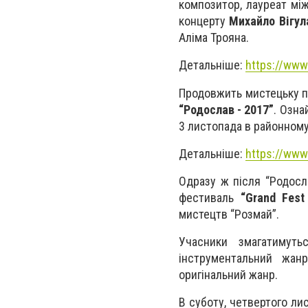
композитор, лауреат мі
концерту
Михайло Вігул
Аліма Трояна.
Детальніше:
https://www
Продовжить мистецьку п
“Родослав - 2017”
. Озна
3 листопада в районному 
Детальніше:
https://www
Одразу ж після “Родосл
фестиваль
“Grand Fest
мистецтв “Розмай”.
Учасники змагатимуть
інструментальний жанр
оригінальний жанр.
В суботу, четвертого ли