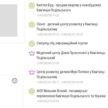
Капітал-Буд - продаж квартир у новобудовах
Кам’янця-Подільського
+380(98)008-19-00
Clever - дитячий центр розвитку у Кам’янці-
Подільському
+380(96)383-83-20, +380(68)507-49-95
Camping-city, інформаційний портал
Медичний центр Діани Прокопової у Кам'янець-
Подільський
+380(98)880-20-09
Центр розвитку дитини Мері Поппінс у Кам'янці-
Подільському
🙂
+380(50)541-88-71, +380(96)954-64-94
ФОП Мельник Віталій - пасажирські
перевезення Кам’янця-Подільського та України
+380(96)255-35-84