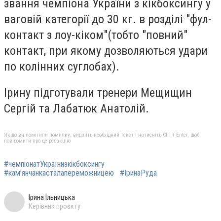
звання чемпіона України з кікбоксингу у
ваговій категорії до 30 кг. в розділі "фул-
контакт з лоу-кіком"(тобто "повний"
контакт, при якому дозволяються удари
по колінних суглобах).
Ірину підготували тренери Мещищин
Сергій та Лабатюк Анатолій.
Якщо ви помітили помилку, виділіть необхідний текст і натисніть Ctrl + Enter, щоб
повідомити про це редакцію
#чемпіонатУкраїнизкікбоксингу
#кам'янчанкасталапереможницею
#ІринаРуда
Ірина Ільницька
Керівник проєкту