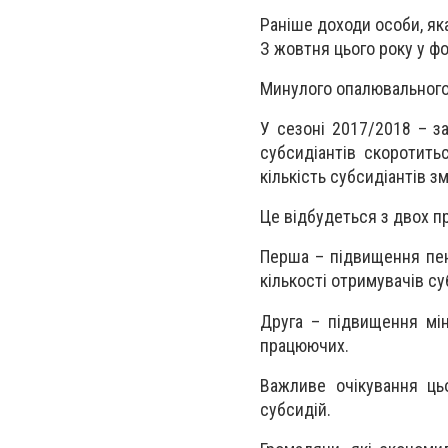
Раніше доходи особи, як
З жовтня цього року у ф
Минулого опалювального 
У сезоні 2017/2018 – за
субсидіантів скоротитьс
кількість субсидіантів з
Це відбудеться з двох п
Перша – підвищення пен
кількості отримувачів су
Друга – підвищення мін
працюючих.
Важливе очікування ць
субсидій.