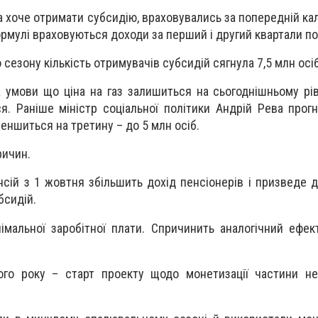
а хоче отримати субсидію, враховувались за попередній ка
ормулі враховуються доходи за перший і другий квартали по
сезону кількість отримувачів субсидій сягнула 7,5 млн осіб
 умови що ціна на газ залишиться на сьогоднішньому рівн
я. Раніше міністр соціальної політики Андрій Рева прогн
меншиться на третину – до 5 млн осіб.
ричин.
сій з 1 жовтня збільшить дохід пенсіонерів і призведе 
бсидій.
імальної заробітної плати. Спричинить аналогічний ефек
ого року – старт проекту щодо монетизації частини не