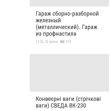
Гараж сборно-разборной
железный
(металлический). Гараж
из профнастила
159
13:36, 26 липня
Конвеєрні ваги (стрічкові
ваги) СВЕДА ВК-230