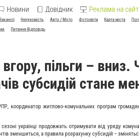
Новини
Довідник
Реклама на сайт
Вакансії
Нерухомість
Авто / Мото
Фотозвіти
Карта міста
Пог
ник
Питання-Відповідь
вгору, пільги – вниз.
чів субсидій стане м
РПР, координатор житлово-комунальних програм громадя
сезоні українці продовжать отримувати від уряду комунал
нтів зменшиться, а правила розрахунку субсидій – змінятьс