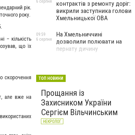
6 серпня
контрактів з ремонту доріг:
лендарний рік.
викрили заступника голови
точного року.
Хмельницької ОВА
.
На Хмельниччині
09:59
і – кількість
6 серпня
дозволили полювати на
озував, що їх
пернату дичину
до скорочення
ТОП НОВИНИ
Прощання із
т, але вже на
Захисником України
Сергієм Вільчинським
використаних
НЕКРОЛОГ