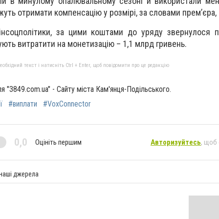
ли в минулому опалювальному сезоні й використали мен
уть отримати компенсацію у розмірі, за словами прем’єра, 
інсоцполітики, за цими коштами до уряду звернулося п
нують витратити на монетизацію – 1,1 млрд гривень.
бхідний текст і натисніть Ctrl + Enter, щоб повідомити про це редакцію
ля "3849.com.ua" - Сайту міста Кам'янця-Подільського.
ї
#виплати
#VoxConnector
0,0
Оцініть першим
Авторизуйтесь
, щоб
 наші джерела