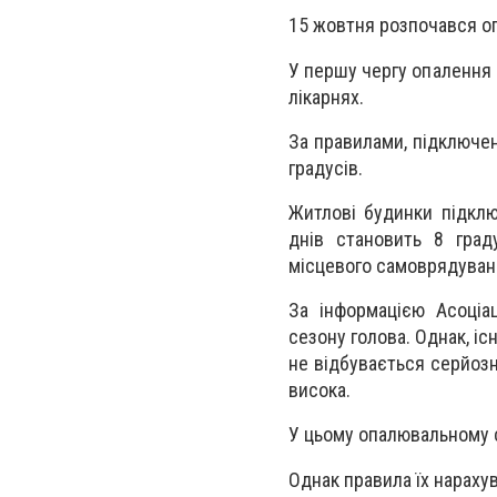
15 жовтня розпочався о
У першу чергу опалення 
лікарнях.
За правилами, підключе
градусів.
Житлові будинки підкл
днів становить 8 град
місцевого самоврядуван
За інформацією Асоціац
сезону голова. Однак, іс
не відбувається серйозн
висока.
У цьому опалювальному с
Однак правила їх нараху