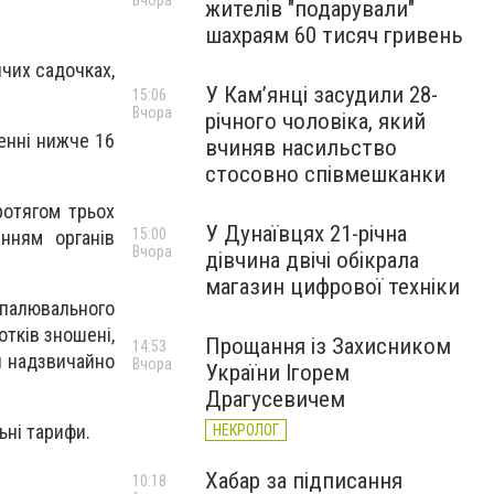
Вчора
жителів "подарували"
шахраям 60 тисяч гривень
ячих садочках,
У Камʼянці засудили 28-
15:06
Вчора
річного чоловіка, який
енні нижче 16
вчиняв насильство
стосовно співмешканки
ротягом трьох
У Дунаївцях 21-річна
15:00
нням органів
Вчора
дівчина двічі обікрала
магазин цифрової техніки
опалювального
отків зношені,
Прощання із Захисником
14:53
ій надзвичайно
Вчора
України Ігорем
Драгусевичем
ьні тарифи.
НЕКРОЛОГ
Хабар за підписання
10:18