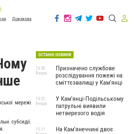
і
ода
Довідкова
ОСТАННІ НОВИНИ
 Чому
Призначено службове
15:30
Вчора
розслідування пожежі на
енше
сміттєзвалищі у Кам’янці
У Кам’янці-Подільському
15:21
нської мережі
Вчора
патрульні виявили
нетверезого водія
ьні субсидії.
На Камʼянеччині двоє
я.
15:11