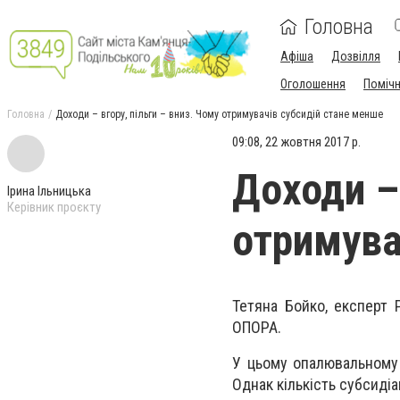
Головна
Афіша
Дозвілля
Оголошення
Поміч
Головна
Доходи – вгору, пільги – вниз. Чому отримувачів субсидій стане менше
09:08, 22 жовтня 2017 р.
Доходи – 
Ірина Ільницька
Керівник проєкту
отримува
Тетяна Бойко, експерт 
ОПОРА.
У цьому опалювальному 
Однак кількість субсидіа