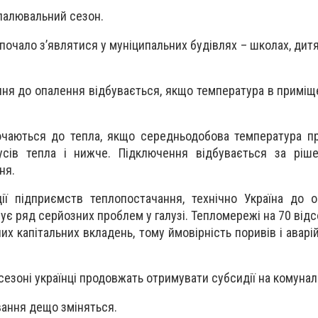
палювальний сезон.
почало з’являтися у муніципальних будівлях – школах, дит
ння до опалення відбувається, якщо температура в приміщ
ючаються до тепла, якщо середньодобова температура п
усів тепла і нижче. Підключення відбувається за ріше
ня.
ії підприємств теплопостачання, технічно Україна до 
нує ряд серйозних проблем у галузі. Тепломережі на 70 відс
их капітальних вкладень, тому ймовірність поривів і авар
езоні українці продовжать отримувати субсидії на комунал
вання дещо зміняться.