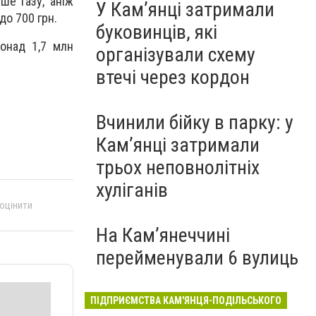
ше газу, аніж
У Кам’янці затримали
до 700 грн.
буковинців, які
онад 1,7 млн
організували схему
втечі через кордон
Вчинили бійку в парку: у
Кам’янці затримали
трьох неповнолітніх
хуліганів
 оцінити
На Камʼянеччині
перейменували 6 вулиць
ПІДПРИЄМСТВА КАМ'ЯНЦЯ-ПОДІЛЬСЬКОГО