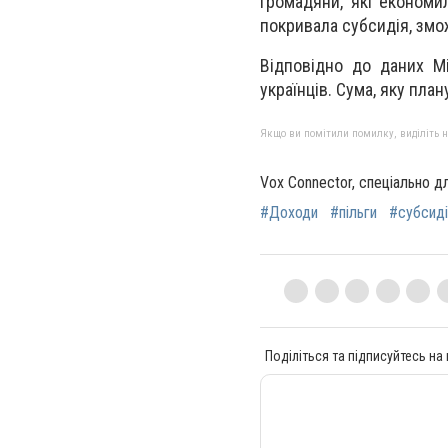
Громадяни, які економи
покривала субсидія, змож
Відповідно до даних М
українців. Сума, яку пла
Якщо ви помітили помилку, виділіть нео
Vox Connector, спеціально д
#Доходи
#пільги
#субсиді
Поділіться та підписуйтесь на