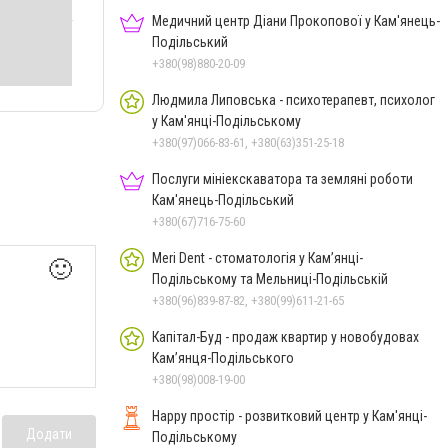
Медичний центр Діани Прокопової у Кам'янець-
Подільський
+380(98)880-20-09
Людмила Липовська - психотерапевт, психолог
у Кам'янці-Подільському
+380(97)066-83-61, +380(63)351-25-18
Послуги мініекскаватора та земляні роботи
Кам'янець-Подільський
+380(67)716-75-60
Meri Dent - стоматологія у Кам’янці-
🙂
Подільському та Мельниці-Подільській
+380(96)839-87-82, +380(99)611-21-65
Капітал-Буд - продаж квартир у новобудовах
Кам’янця-Подільського
+380(98)008-19-00
Happy простір - розвитковий центр у Кам'янці-
Додати
Подільському