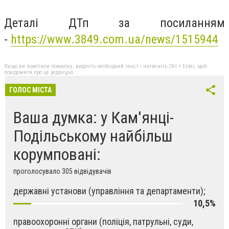
Деталі ДТп за посиланням
-
https://www.3849.com.ua/news/1515944
Якщо ви помітили помилку, виділіть необхідний текст і натисніть Ctrl + Enter, щоб
повідомити про це редакцію
ГОЛОС МІСТА
Ваша думка: у Кам'янці-
Подільському найбільш
корумповані:
проголосувало 305 відвідувачів
державні установи (управління та департаменти);
10,5%
правоохоронні органи (поліція, патрульні, суди,