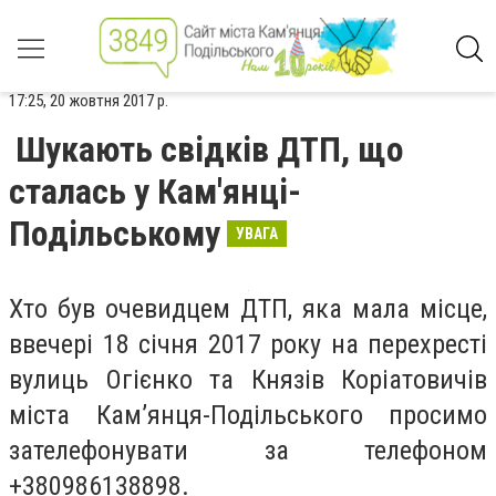
17:25, 20 жовтня 2017 р.
Шукають свідків ДТП, що
сталась у Кам'янці-
Подільському
УВАГА
Хто був очевидцем ДТП, яка мала місце,
ввечері 18 січня 2017 року на перехресті
вулиць Огієнко та Князів Коріатовичів
міста Кам’янця-Подільського просимо
зателефонувати за телефоном
+380986138898.