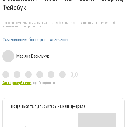
Фейсбук
Якщо ви помітили помилку, виділіть необхідний текст і натисніть Ctrl + Enter, щоб
повідомити про це редакцію
#хмельницькобленергія
#навчання
Мар'яна Васильчук
0,0
Авторизуйтесь
, щоб оцінити
Поділіться та підписуйтесь на наші джерела