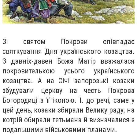
Зі святом Покрови співпадає
святкування Дня українського козацтва.
З давніх-давен Божа Матір вважалася
покровителькою усього українського
козацтва. А на Січі запорозькі козаки
збудували церкву на честь Покрова
Богородиці з її іконою. І. до речі, саме у
цей день, козаки збирали Велику раду, на
котрій обирали гетьмана й визначалися з
подальшими військовими планами.