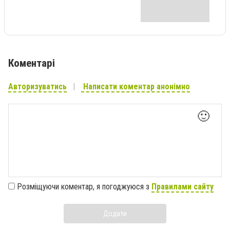
Коментарі
Авторизуватись
Написати коментар анонімно
🙂
Розміщуючи коментар, я погоджуюся з
Правилами сайту
Додати