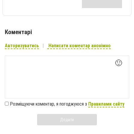
Коментарі
Авторизуватись
Написати коментар анонімно
🙂
Розміщуючи коментар, я погоджуюся з
Правилами сайту
Додати