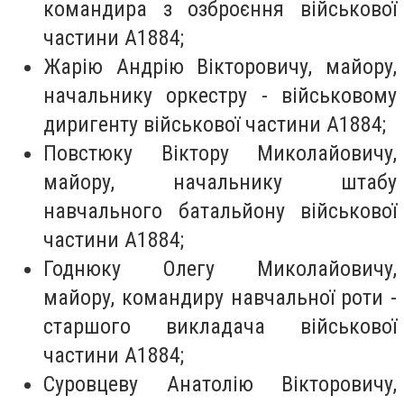
командира з озброєння військової
частини А1884;
Жарію Андрію Вікторовичу, майору,
начальнику оркестру - військовому
диригенту військової частини А1884;
Повстюку Віктору Миколайовичу,
майору, начальнику штабу
навчального батальйону військової
частини А1884;
Годнюку Олегу Миколайовичу,
майору, командиру навчальної роти -
старшого викладача військової
частини А1884;
Суровцеву Анатолію Вікторовичу,