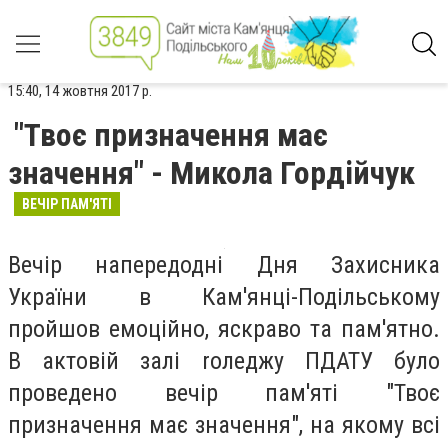
15:40, 14 жовтня 2017 р.
"Твоє призначення має
значення" - Микола Гордійчук
ВЕЧІР ПАМ'ЯТІ
Вечір напередодні Дня Захисника
України в Кам'янці-Подільському
пройшов емоційно, яскраво та пам'ятно.
В актовій залі rоледжу ПДАТУ було
проведено вечір пам'яті "Твоє
призначення має значення", на якому всі