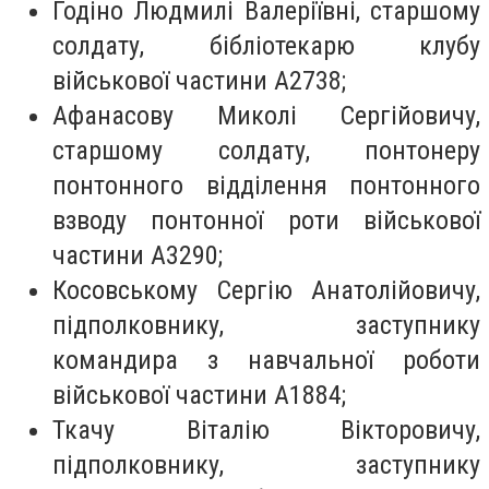
Годіно Людмилі Валеріївні, старшому
солдату, бібліотекарю клубу
військової частини А2738;
Афанасову Миколі Сергійовичу,
старшому солдату, понтонеру
понтонного відділення понтонного
взводу понтонної роти військової
частини А3290;
Косовському Сергію Анатолійовичу,
підполковнику, заступнику
командира з навчальної роботи
військової частини А1884;
Ткачу Віталію Вікторовичу,
підполковнику, заступнику