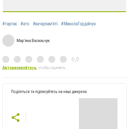
#тартак
#ато
#вечірпам'яті
#МиколаГордійчук
Мар'яна Васильчук
0,0
Авторизируйтесь
, чтобы оценить
Поділіться та підписуйтесь на наші джерела