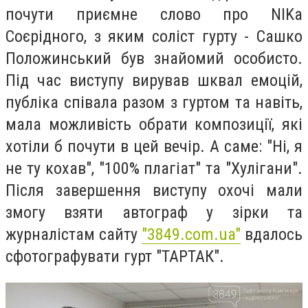
почути приємне слово про NIKа
Соєрідного, з яким соліст гурту - Сашко
Положинський був знайомий особисто.
П
ід час виступу в
ирував шквал емоцій,
публіка співала разом з гуртом та навіть,
мала можливість обрати композиції, які
хотіли б почути в цей вечір. А саме: "Ні, я
не ту кохав", "100% плагіат" та "Хулігани".
Після завершення виступу охочі мали
змогу взяти автограф у зірки та
журналістам сайту
"3849.com.ua"
вдалось
сфотографувати гурт "ТАРТАК".