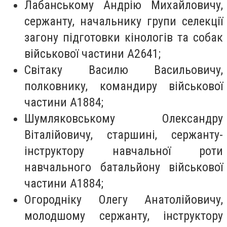
Лабанському Андрію Михайловичу,
сержанту, начальнику групи селекції
загону підготовки кінологів та собак
військової частини А2641;
Світаку Василю Васильовичу,
полковнику, командиру військової
частини А1884;
Шумляковському Олександру
Віталійовичу, старшині, сержанту-
інструктору навчальної роти
навчального батальйону військової
частини А1884;
Огородніку Олегу Анатолійовичу,
молодшому сержанту, інструктору