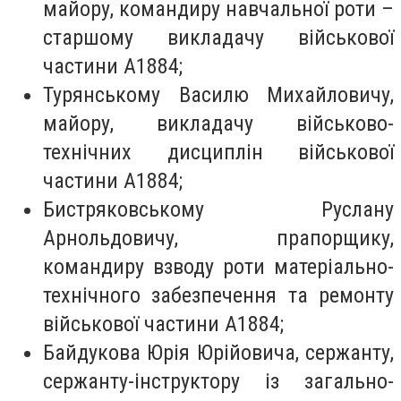
майору, командиру навчальної роти –
старшому викладачу військової
частини А1884;
Турянському Василю Михайловичу,
майору, викладачу військово-
технічних дисциплін військової
частини А1884;
Бистряковському Руслану
Арнольдовичу, прапорщику,
командиру взводу роти матеріально-
технічного забезпечення та ремонту
військової частини А1884;
Байдукова Юрія Юрійовича, сержанту,
сержанту-інструктору із загально-