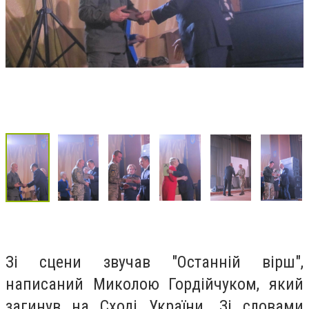
Зі сцени звучав "Останній вірш",
написаний Миколою Гордійчуком, який
загинув на Сході України. Зі словами