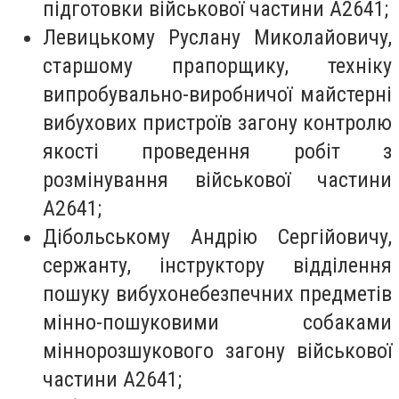
підготовки військової частини А2641;
Левицькому Руслану Миколайовичу,
старшому прапорщику, техніку
випробувально-виробничої майстерні
вибухових пристроїв загону контролю
якості проведення робіт з
розмінування військової частини
А2641;
Дібольському Андрію Сергійовичу,
сержанту, інструктору відділення
пошуку вибухонебезпечних предметів
мінно-пошуковими собаками
міннорозшукового загону військової
частини А2641;