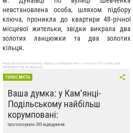
м.
Дунаївці
по вулиці Шевченка
невстановлена особа, шляхом підбору
ключа, проникла до квартири 48-річної
місцевої жительки, звідки викрала два
золотих ланцюжки та два золотих
кільця.
Якщо ви помітили помилку, виділіть необхідний текст і натисніть Ctrl + Enter, щоб
повідомити про це редакцію
ГОЛОС МІСТА
Ваша думка: у Кам'янці-
Подільському найбільш
корумповані:
проголосувало 305 відвідувачів