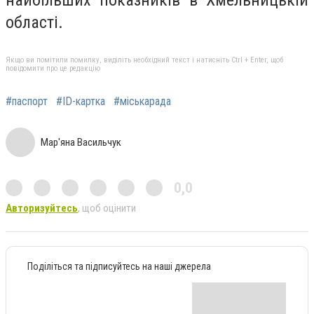
найбільших показників в Хмельницькій
області.
Якщо ви помітили помилку, виділіть необхідний текст і натисніть Ctrl + Enter, щоб
повідомити про це редакцію
#паспорт
#ID-картка
#міськарада
Мар'яна Васильчук
0,0
Авторизуйтесь
, щоб оцінити
Поділіться та підписуйтесь на наші джерела