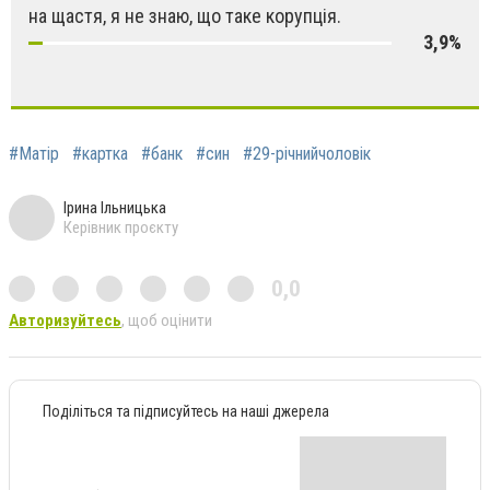
на щастя, я не знаю, що таке корупція.
3,9%
#Матір
#картка
#банк
#син
#29-річнийчоловік
Ірина Ільницька
Керівник проєкту
0,0
Авторизуйтесь
, щоб оцінити
Поділіться та підписуйтесь на наші джерела