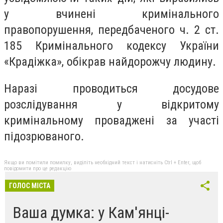
у вчинені кримінального
правопорушення, передбаченого ч. 2 ст.
185 Кримінального кодексу України
«Крадіжка», обікрав найдорожчу людину.
Наразі проводиться досудове
розслідування у відкритому
кримінальному проваджені за участі
підозрюваного.
Якщо ви помітили помилку, виділіть необхідний текст і натисніть Ctrl + Enter, щоб
повідомити про це редакцію
ГОЛОС МІСТА
Ваша думка: у Кам'янці-