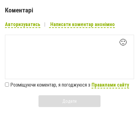
Коментарі
Авторизуватись
Написати коментар анонімно
🙂
Розміщуючи коментар, я погоджуюся з
Правилами сайту
Додати