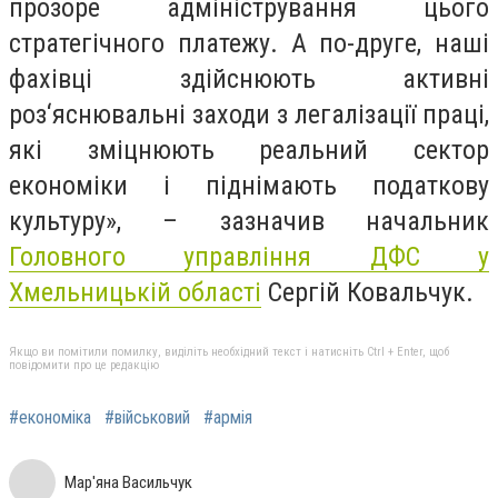
прозоре адміністрування цього
стратегічного платежу. А по-друге, наші
фахівці здійснюють активні
роз‘яснювальні заходи з легалізації праці,
які зміцнюють реальний сектор
економіки і піднімають податкову
культуру», – зазначив начальник
Головного управління ДФС у
Хмельницькій області
Сергій Ковальчук.
Якщо ви помітили помилку, виділіть необхідний текст і натисніть Ctrl + Enter, щоб
повідомити про це редакцію
#економіка
#військовий
#армія
Мар'яна Васильчук